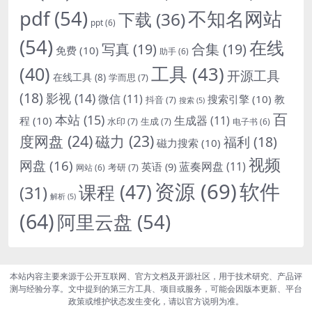
pdf
(54)
不知名网站
下载
(36)
ppt
(6)
(54)
在线
写真
(19)
合集
(19)
免费
(10)
助手
(6)
(40)
工具
(43)
开源工具
在线工具
(8)
学而思
(7)
(18)
影视
(14)
微信
(11)
搜索引擎
(10)
教
抖音
(7)
搜索
(5)
百
本站
(15)
生成器
(11)
程
(10)
水印
(7)
生成
(7)
电子书
(6)
度网盘
(24)
磁力
(23)
福利
(18)
磁力搜索
(10)
视频
网盘
(16)
蓝奏网盘
(11)
英语
(9)
考研
(7)
网站
(6)
资源
(69)
软件
课程
(47)
(31)
解析
(5)
(64)
阿里云盘
(54)
本站内容主要来源于公开互联网、官方文档及开源社区，用于技术研究、产品评
测与经验分享。文中提到的第三方工具、项目或服务，可能会因版本更新、平台
政策或维护状态发生变化，请以官方说明为准。