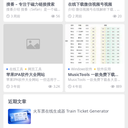
搜番 – 专注于磁力链接搜索
在线下载微信视频号视频
搜番介绍 搜番（Sefan）是一个磁
介绍 微信视频号在线解析下载，体
力链接搜索网站，主要用于通过关
积小、上手简单，关键还免费。即
3 周前
56
2 周前
20
键词或番号搜索...
开即用，无需登录 ...
在线工具
网页工具
Windows软件
软件应用
苹果IPA软件大全网站
MusicTools 一款免费下载各
大音乐平台音乐的软件
苹果IPA软件大全网站 一些适用于
MusicTools 一款免费下载各大音乐
喜欢折腾的用户的苹果IPA软件网站
平台音乐的软件，支持下载无损音
3 年前
3.2K
4 年前
889
大全。这些网...
乐。 下...
近期文章
火车票在线生成器 Train Ticket Generator