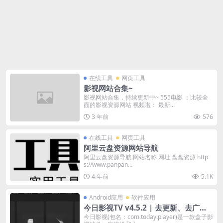
在线工具
网页工具
影视网站合集~
影视网站合集，持续更新中~ 555电影 ：比较全
面的影视资源网站 视频啦： 最新...
3 年前
576
在线工具
网页工具
阿里云盘资源网站导航
阿里云盘资源导航 网站名称 网址 盘盘资源 http
s://www.panpan...
4 年前
5.1K
Android应用
软件应用
今日影视TV v4.5.2 | 去更新、去广告
版 支持TV、盒子、安卓
今日影视(包名：com.today.player)是一款盒子影