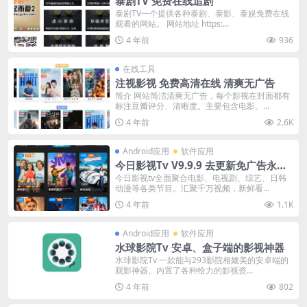
泰剧TV 免费在线追剧
泰剧TV一个提供各种泰剧、泰影、泰娱免费在线
观看的网站。 网站地址 https:...
4 年前
936
在线工具
注视影视 免费高清在线 清爽无广告
简介 网站简洁清爽无广告，每个影视在封面都有
标注豆瓣评分、清晰度。主要包含电影、...
4 年前
2.6K
Android应用
软件应用
今日影视Tv V9.9.9 去更新免广告永久
版
今日影视tv全面聚合电影、电视剧、综艺、日韩
动漫等各类节目。汇聚千万视频，新鲜看...
4 年前
1.1K
Android应用
软件应用
水球影院Tv 安卓、盒子端的影视神器
水球影院Tv 一款能与293影院相媲美的安卓端的
观影神器。内置了各种给力的影视资...
4 年前
802