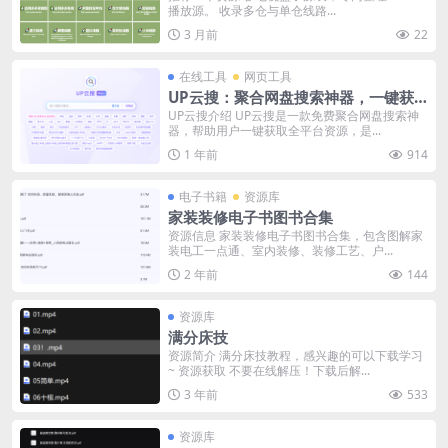
播放源。 收录多仓与单仓线路...
3 月前
22
在线工具
网页工具
UP云搜：聚合网盘搜索神器，一键获
取全平台资源
UP云搜介绍 UP云搜是一款免费聚合网盘搜索神
器，帮助用户一键获取全平台资源，是...
1 年前
914
电子书籍
资源库
家装装修电子书图书合集
资源信息 家装装修电子书图书合集，包含图解家
装电工一点通、室内装修、装修工艺、户...
2 年前
144
资源库
满分床技
资源简介 满分床技教程，感兴趣的可以下载学习
~ 资源获取 不要在线解压！下载后解...
3 年前
533
资源库