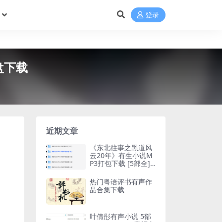
登录
盘下载
近期文章
《东北往事之黑道风
云20年》有生小说M
P3打包下载 [5部全]
周建龙播讲
热门粤语评书有声作
品合集下载
叶倩彤有声小说 5部