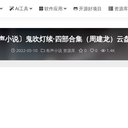
Ai工具
软件应用
开源好项目
资源库
声小说〕鬼吹灯续·四部合集（周建龙）云
2022-05-10
有声小说
资源库
0
0
1.4K