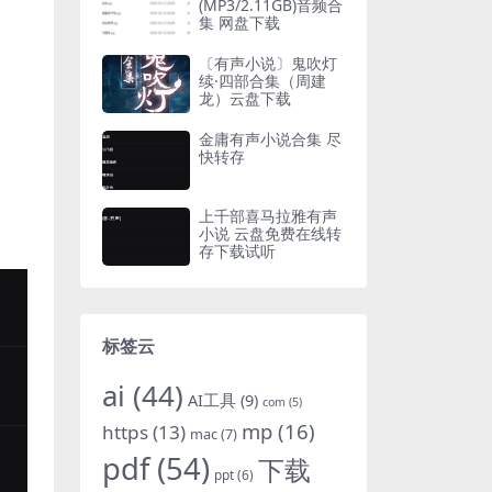
(MP3/2.11GB)音频合
集 网盘下载
〔有声小说〕鬼吹灯
续·四部合集（周建
龙）云盘下载
金庸有声小说合集 尽
快转存
上千部喜马拉雅有声
小说 云盘免费在线转
存下载试听
标签云
ai
(44)
AI工具
(9)
com
(5)
mp
(16)
https
(13)
mac
(7)
pdf
(54)
下载
ppt
(6)