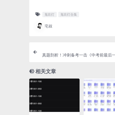
鬼吹灯
鬼吹灯合集
宅叔
真题剖析！冲刺备考一击《中考前最后一堂
22》（含语数英化物生历政
相关文章