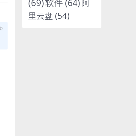
(69)
软件
(64)
阿
里云盘
(54)
盗