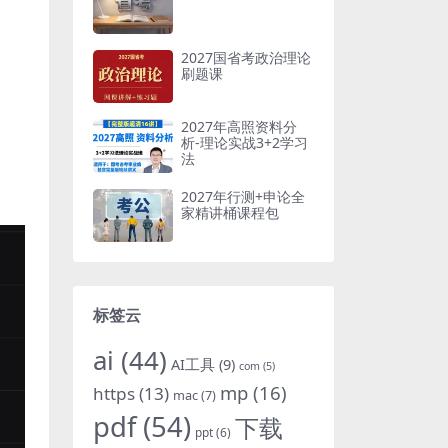
2027国省考政治理论
刷题课
2027年高照资料分
析-理论实战3+2学习
法
2027年行测+申论全
家精讲桶课程包
标签云
ai
(44)
AI工具
(9)
com
(5)
mp
(16)
https
(13)
mac
(7)
pdf
(54)
下载
ppt
(6)