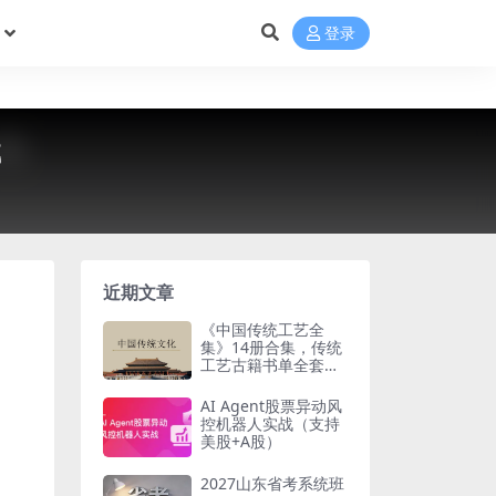
登录
载
近期文章
《中国传统工艺全
集》14册合集，传统
工艺古籍书单全套梳
理
AI Agent股票异动风
控机器人实战（支持
美股+A股）
2027山东省考系统班