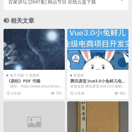
百家讲坛 [2641集] 精品节目 在线云盘下载
相关文章
电子书籍
资源库
资源库
《易经》PDF 书籍
腾讯课堂.Vue3.0小兔鲜儿电
商项目
「易经」https://www.aliyundrive.c
资源名称 腾讯课堂.Vue3.0小兔鲜儿
om/s/y4tdEx...
电商项目 资源描述 小兔鲜儿 Vue
4 年前
555
4 年前
663
3...