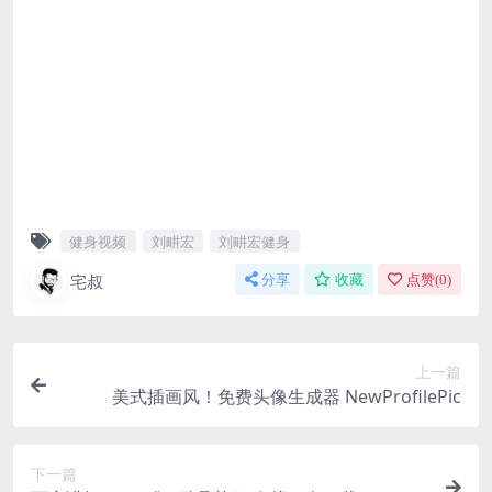
健身视频
刘畊宏
刘畊宏健身
宅叔
分享
收藏
点赞(
0
)
上一篇
美式插画风！免费头像生成器 NewProfilePic
下一篇