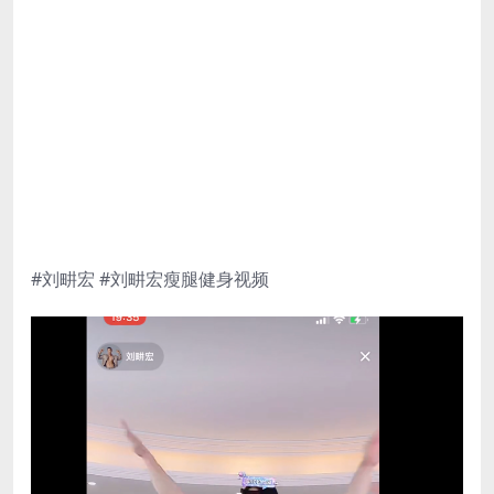
#刘畊宏 #刘畊宏瘦腿健身视频