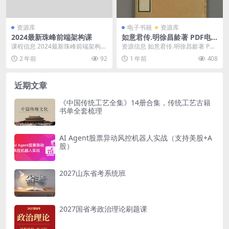
资源库
电子书籍
资源库
2024最新珠峰前端架构课
如意君传.明徐昌龄著 PDF电
子版下载
课程信息 2024最新珠峰前端架构
资源信息 如意君传.明徐昌龄著 PDF
课，包含【保姆级教学】 一步步实
电子版下载 资源目录 资源下载 如
2 年前
92
1 年前
408
现rollup...
意君传下...
近期文章
《中国传统工艺全集》14册合集，传统工艺古籍
书单全套梳理
AI Agent股票异动风控机器人实战（支持美股+A
股）
2027山东省考系统班
2027国省考政治理论刷题课