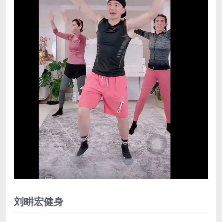
刘畊宏健身