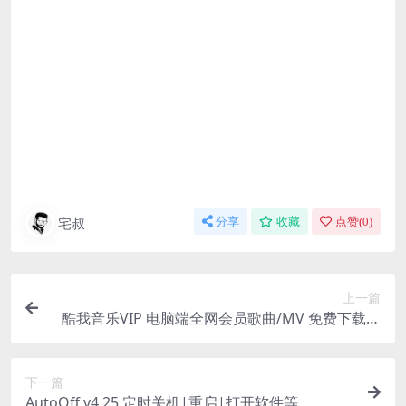
宅叔
分享
收藏
点赞(
0
)
上一篇
酷我音乐VIP 电脑端全网会员歌曲/MV 免费下载无
需登录
下一篇
AutoOff v4.25 定时关机|重启|打开软件等