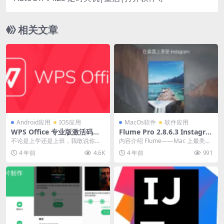
相关文章
Android应用
IOS应用
MacOs软件
软件应用
WPS Office 专业版激活码，
Flume Pro 2.8.6.3 Instagra
永久免费使用VIP功能，无广
m客户端
不论是上学还是上班，我敢说你都
内容介绍 Flume——Mac 上最美
告简洁
离不开world、PPT、表格、PDF，
观、最强大的 Instagram 客户
4 年前
4.6K
4 年前
991
懂得都懂~...
端。...