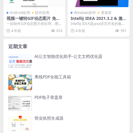
Android应用
软件应用
Windows软件
资源库
视频一键转GIF动态图片 免费
IntelliJ IDEA 2021.3.2 & 激
解锁绿化版
活工具
一款制作GIF动态图片的应用，图片
IntelliJ IDEA是java语言开发的集成
转GIF动图、相机录像制作GIF动
环境，是在业界被公认为最好的j...
4 年前
674
4 年前
591
图、视频转G...
近期文章
AI公文智能优化助手-公文文档优化器
离线PDF全能工具箱
PDF电子章盖章
营业执照生成器