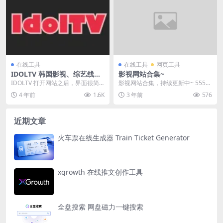
在线工具
在线工具
网页工具
IDOLTV 韩国影视、综艺线上
影视网站合集~
免费看
IDOLTV 打开网站之后，界面很简
影视网站合集，持续更新中~ 555电
单。你可以看韩国电影、电视剧、
影 ：比较全面的影视资源网站 视频
4 年前
1.6K
3 年前
576
综艺、以及影视...
啦： 最新...
近期文章
火车票在线生成器 Train Ticket Generator
xgrowth 在线推文创作工具
全盘搜索 网盘磁力一键搜索