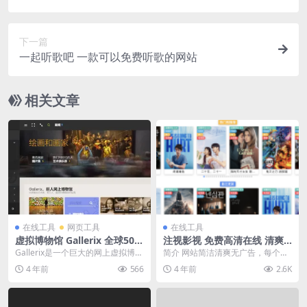
下一篇
一起听歌吧 一款可以免费听歌的网站
相关文章
在线工具
网页工具
在线工具
虚拟博物馆 Gallerix 全球50多
注视影视 免费高清在线 清爽
万名画免费下载
无广告
Gallerix是一个巨大的网上虚拟博物
简介 网站简洁清爽无广告，每个影
馆，由俄罗斯联邦通信、信息技术
视在封面都有标注豆瓣评分、清晰
4 年前
566
4 年前
2.6K
和大众传播...
度。主要包含电影、...