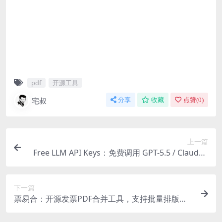
pdf
开源工具
宅叔
分享
收藏
点赞(
0
)
上一篇
Free LLM API Keys：免费调用 GPT-5.5 / Claude /
DeepSeek / Gemini 等主流大模型
下一篇
票易合：开源发票PDF合并工具，支持批量排版、
重命名与查重