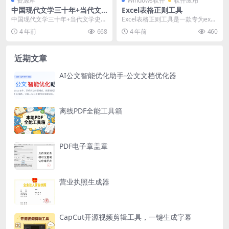
资源库
Windows软件
软件应用
中国现代文学三十年+当代文
Excel表格正则工具
学史
中国现代文学三十年+当代文学史现
Excel表格正则工具是一款专为exce
当代考研30万字超全笔记 阿里云盘
l打造的工具，为Excel、WPS提高
4 年前
668
4 年前
460
了...
近期文章
AI公文智能优化助手-公文文档优化器
离线PDF全能工具箱
PDF电子章盖章
营业执照生成器
CapCut开源视频剪辑工具，一键生成字幕