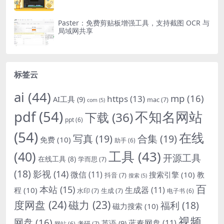
Paster：免费剪贴板增强工具，支持截图 OCR 与
局域网共享
标签云
ai
(44)
mp
(16)
https
(13)
AI工具
(9)
mac
(7)
com
(5)
pdf
(54)
不知名网站
下载
(36)
ppt
(6)
(54)
在线
写真
(19)
合集
(19)
免费
(10)
助手
(6)
(40)
工具
(43)
开源工具
在线工具
(8)
学而思
(7)
(18)
影视
(14)
微信
(11)
搜索引擎
(10)
教
抖音
(7)
搜索
(5)
百
本站
(15)
生成器
(11)
程
(10)
水印
(7)
生成
(7)
电子书
(6)
度网盘
(24)
磁力
(23)
福利
(18)
磁力搜索
(10)
视频
网盘
(16)
蓝奏网盘
(11)
英语
(9)
考研
(7)
网站
(6)