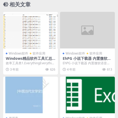
相关文章
Windows软件
软件应用
Windows软件
软件应用
Windows精品软件工具汇总
EhPG 小说下载器 内置微软语
集合，值得收藏
音朗读功能
效率工具类1.EverythingEverything
EhPG 小说下载器 内置微软语音朗
是速度最快的文件或文件夹搜...
读功能，可以一边工作一边听书
3 年前
626
4 年前
613
了，并且上面还有...