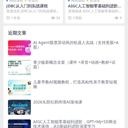
网络课程
资源库
网络课程
资源库
JDBC从入门到实战课程
AIGC人工智能零基础到进阶，
GPT+MJ+SD商业技术落地，
资源信息 JDBC从入门到实战课程
资源描述 AIGC人工智能零基础到进
从0基础到进阶深度学习
资源目录 📁 JDBC从入门到实战课
阶，GPT+MJ+SD商业技术落地，从
1 年前
34
3 周前
9
程 &#...
0基础...
近期文章
AI Agent股票异动风控机器人实战（支持美股+A
股）
青少版新概念全套（课件 +录音+动画+教材+试
题）
儿童早教AI视频教程，打造高粘性亲子教育短视
频
2026头部社群跨境AI落地课
AIGC人工智能零基础到进阶，GPT+MJ+SD商业
技术落地，从0基础到进阶深度学习