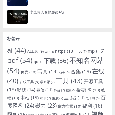
李觅青人像摄影第4期
标签云
ai
(44)
mp
(16)
https
(13)
AI工具
(9)
mac
(7)
com
(5)
pdf
(54)
不知名网站
下载
(36)
ppt
(6)
(54)
在线
写真
(19)
合集
(19)
免费
(10)
助手
(6)
(40)
工具
(43)
开源工具
在线工具
(8)
学而思
(7)
(18)
影视
(14)
微信
(11)
搜索引擎
(10)
教
抖音
(7)
搜索
(5)
百
本站
(15)
生成器
(11)
程
(10)
水印
(7)
生成
(7)
电子书
(6)
度网盘
(24)
磁力
(23)
福利
(18)
磁力搜索
(10)
视频
网盘
(16)
蓝奏网盘
(11)
英语
(9)
考研
(7)
网站
(6)