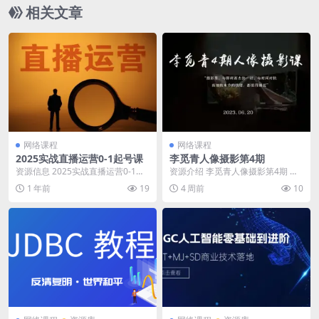
相关文章
网络课程
网络课程
2025实战直播运营0-1起号课
李觅青人像摄影第4期
资源信息 2025实战直播运营0-1起
资源介绍 李觅青人像摄影第4期 资
号课 资源目录 📁 2025实战直播运
源目录 📁 李觅青人像摄影第4期
1 年前
19
4 周前
10
营0...
📄 03-2...