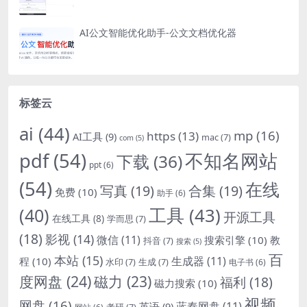
AI公文智能优化助手-公文文档优化器
标签云
ai
(44)
mp
(16)
https
(13)
AI工具
(9)
mac
(7)
com
(5)
pdf
(54)
不知名网站
下载
(36)
ppt
(6)
(54)
在线
写真
(19)
合集
(19)
免费
(10)
助手
(6)
(40)
工具
(43)
开源工具
在线工具
(8)
学而思
(7)
(18)
影视
(14)
微信
(11)
搜索引擎
(10)
教
抖音
(7)
搜索
(5)
百
本站
(15)
生成器
(11)
程
(10)
水印
(7)
生成
(7)
电子书
(6)
度网盘
(24)
磁力
(23)
福利
(18)
磁力搜索
(10)
视频
网盘
(16)
蓝奏网盘
(11)
英语
(9)
考研
(7)
网站
(6)