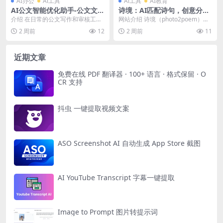
AI办公
Ai工具
Ai工具
AI教育
AI公文智能优化助手-公文文档
诗境：AI匹配诗句，创意分享
优化器
卡片，文艺氛围轻松营造
介绍 在日常的公文写作和审核工作
网站介绍 诗境（photo2poem），
中，我发现绝大多数人（包括我自
一款利用AI技术为照片匹配诗句的
2 周前
12
2 周前
11
己）写出来的公文格...
在线工具...
近期文章
免费在线 PDF 翻译器 · 100+ 语言 · 格式保留 · O
CR 支持
抖虫 一键提取视频文案
ASO Screenshot AI 自动生成 App Store 截图
AI YouTube Transcript 字幕一键提取
Image to Prompt 图片转提示词