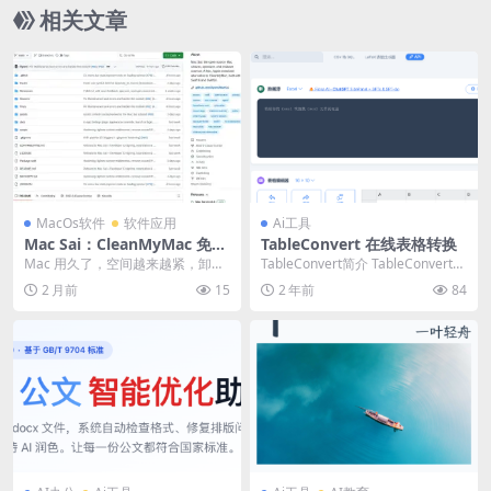
相关文章
MacOs软件
软件应用
Ai工具
Mac Sai：CleanMyMac 免费
TableConvert 在线表格转换
替代，开源无订阅的 Mac 清
Mac 用久了，空间越来越紧，卸载
TableConvert简介 TableConvert
理工具
软件后残留文件越来越多。很多人
是一个可以在线转换表格的...
2 月前
15
2 年前
84
第一反应是装 C...