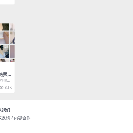
姐艳照
片存储
里面包
3.1K
系我们
权反馈 / 内容合作