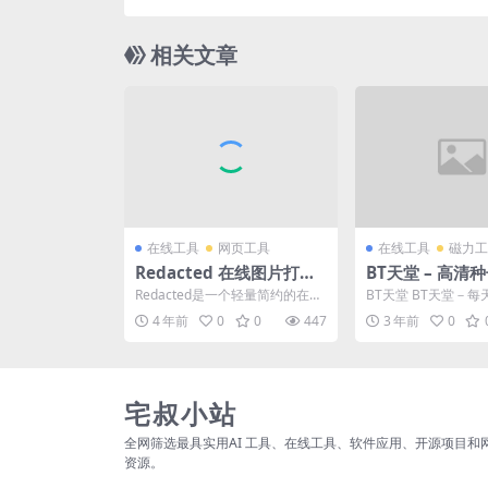
版让你专注
相关文章
在线工具
网页工具
在线工具
磁力工
Redacted 在线图片打马
BT天堂 – 高清
赛克工具
载站
Redacted是一个轻量简约的在线
BT天堂 BT天堂－
图片打马赛克工具，打马赛克分
最新高清电影、电视
4 年前
0
0
447
3 年前
0
为三种，模糊、像...
综艺、纪录片等BT种..
宅叔小站
全网筛选最具实用AI 工具、在线工具、软件应用、开源项目和
资源。