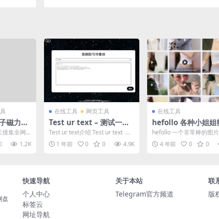
内容本身
状态栏小工具 | 免费开源
具
在线工具
网页工具
在线工具
种子磁力下
Test ur text – 测试一下
hefollo 各种小姐
你的文笔风格
福利网盘
每天搜集全网
Test ur text介绍 Test ur text 测
hefollo 一个非常棒的图
剧、动漫、
试一下你的文笔风格！...
库，网站做成网盘形式。
0
1.2K
1 年前
0
0
4.9K
4 年前
0
0
.
含了手机端与电脑...
快速导航
关于本站
联
个人中心
Telegram官方频道
版
网盘
标签云
网址导航