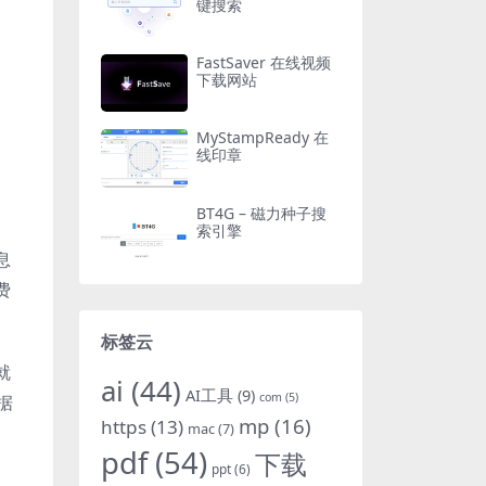
键搜索
FastSaver 在线视频
下载网站
MyStampReady 在
线印章
BT4G – 磁力种子搜
索引擎
息
费
标签云
就
ai
(44)
AI工具
(9)
com
(5)
据
mp
(16)
https
(13)
mac
(7)
pdf
(54)
下载
ppt
(6)