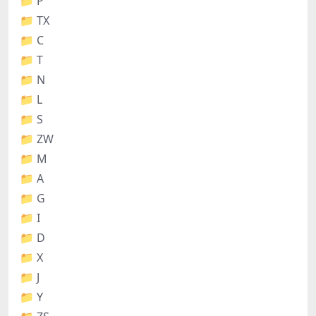
📁 P
📁 TX
📁 C
📁 T
📁 N
📁 L
📁 S
📁 ZW
📁 M
📁 A
📁 G
📁 I
📁 D
📁 X
📁 J
📁 Y