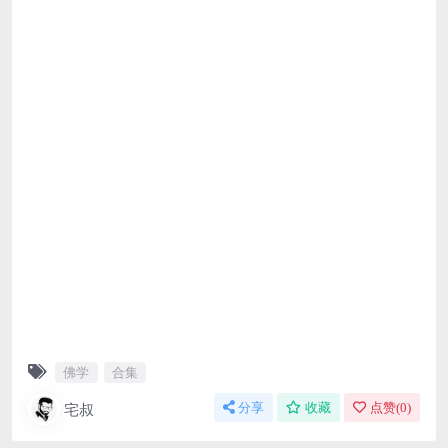
佛学
合集
宅叔
分享
收藏
点赞(
0
)