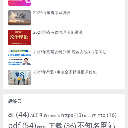
2027山东省考系统班
2027国省考政治理论刷题课
2027年高照资料分析-理论实战3+2学习法
2027年行测+申论全家精讲桶课程包
标签云
ai
(44)
mp
(16)
https
(13)
AI工具
(9)
mac
(7)
com
(5)
pdf
(54)
不知名网站
下载
(36)
ppt
(6)