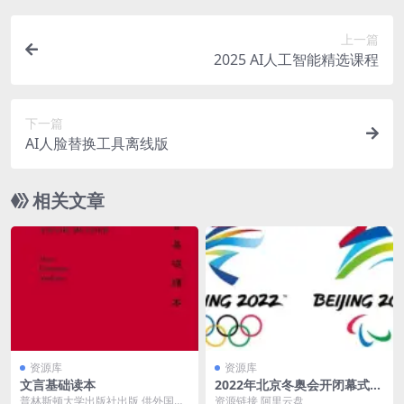
上一篇
2025 AI人工智能精选课程
下一篇
AI人脸替换工具离线版
相关文章
资源库
资源库
文言基础读本
2022年北京冬奥会开闭幕式_8
K.HEVC编码版本
普林斯顿大学出版社出版 供外国人
资源链接 阿里云盘