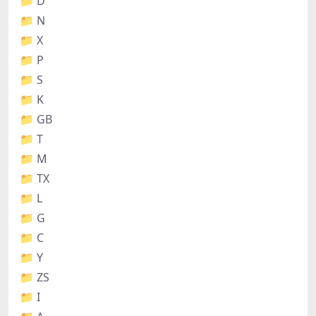
📁 D
📁 N
📁 X
📁 P
📁 S
📁 K
📁 GB
📁 T
📁 M
📁 TX
📁 L
📁 G
📁 C
📁 Y
📁 ZS
📁 I