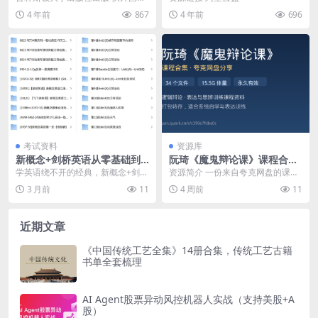
学中文使用，有拼音和白话文英文
4 年前
867
4 年前
696
翻译。 下载链接 ...
考试资料
资源库
新概念+剑桥英语从零基础到
阮琦《魔鬼辩论课》课程合集
高阶
分享 · 34个文件15.5G · 夸克
学英语绕不开的经典，新概念+剑桥
资源简介 一份来自夸克网盘的课程
网盘
英语从零基础到高阶全打通了 资料
资料合集，主内容是阮琦《魔鬼辩
3 月前
11
4 周前
11
地址：https...
论课》。整个分享共...
近期文章
《中国传统工艺全集》14册合集，传统工艺古籍
书单全套梳理
AI Agent股票异动风控机器人实战（支持美股+A
股）