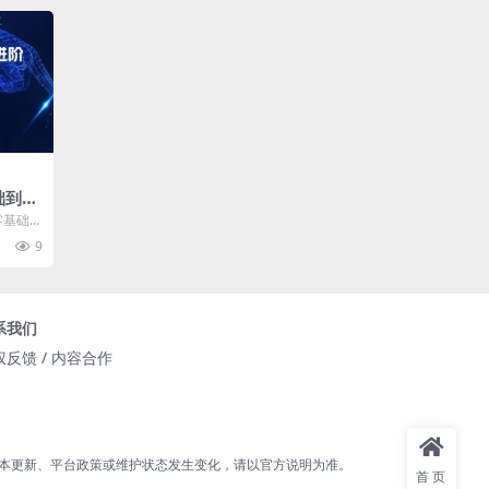
础到进
商业技
零基础
进阶深
业技术落
9
系我们
权反馈 / 内容合作
本更新、平台政策或维护状态发生变化，请以官方说明为准。
首页