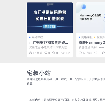
网络课程
网络课程
资源库
小红书第17期带货陪跑营
鸿蒙Harmony
实操课
｜零基础到高级
资源信息 小红书第17期带货陪跑
资源信息 鸿蒙Harmo
开发+ArkTS实
营实操课 资源目录 📁 小红书第1
课｜零基础到高级（
12 月前
0
0
136
12 月前
0
7期带货陪跑营...
ArkTS实战...
宅叔小站
全网筛选最具实用AI 工具、在线工具、软件应用、开源项目和
资源。
本站内容主要来源于公开互联网、官方文档及开源社区，用