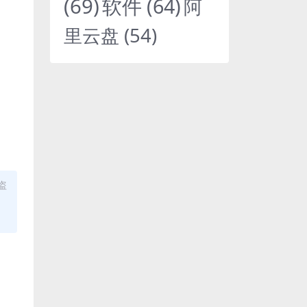
(69)
软件
(64)
阿
里云盘
(54)
盗