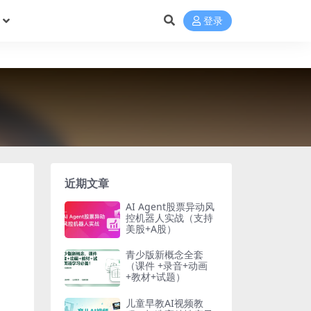
登录
近期文章
AI Agent股票异动风
控机器人实战（支持
美股+A股）
青少版新概念全套
（课件 +录音+动画
+教材+试题）
儿童早教AI视频教