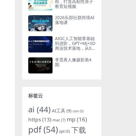
程，打造高粘性亲子
教育短视频
2026头部社群跨境AI
落地课
AIGC人工智能零基础
到进阶，GPT+MJ+SD
商业技术落地，从0
基础到进阶深度学习
李觅青人像摄影第4
期
标签云
ai
(44)
AI工具
(9)
com
(5)
mp
(16)
https
(13)
mac
(7)
pdf
(54)
下载
ppt
(6)