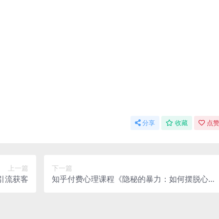
分享
收藏
点赞
上一篇
下一篇
引流获客
知乎付费心理课程《隐秘的暴力：如何摆脱心理
虐待》