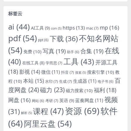
标签云
ai
(44)
mp
(16)
https
(13)
AI工具
(9)
mac
(7)
com
(5)
pdf
(54)
不知名网站
下载
(36)
ppt
(6)
(54)
在线
写真
(19)
合集
(19)
免费
(10)
助手
(6)
(40)
工具
(43)
开源工具
在线工具
(8)
学而思
(7)
(18)
影视
(14)
微信
(11)
搜索引擎
(10)
教
抖音
(7)
搜索
(5)
百
本站
(15)
生成器
(11)
程
(10)
水印
(7)
生成
(7)
电子书
(6)
度网盘
(24)
磁力
(23)
福利
(18)
磁力搜索
(10)
视频
网盘
(16)
蓝奏网盘
(11)
英语
(9)
考研
(7)
网站
(6)
资源
(69)
软件
课程
(47)
(31)
解析
(5)
(64)
阿里云盘
(54)