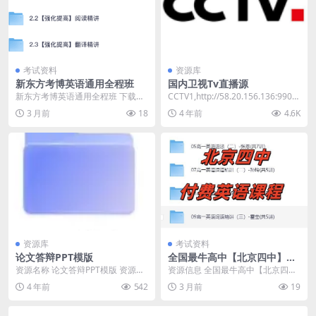
考试资料
资源库
新东方考博英语通用全程班
国内卫视Tv直播源
新东方考博英语通用全程班 下载地
CCTV1,http://58.20.156.136:9901/
址：https://pan.quark.cn/s...
tsfile/l...
3 月前
18
4 年前
4.6K
资源库
考试资料
论文答辩PPT模版
全国最牛高中【北京四中】英
语高清课堂
资源名称 论文答辩PPT模版 资源链
资源信息 全国最牛高中【北京四
接 阿里云盘
中】英语高清课堂 资源地址 http
4 年前
542
3 月前
19
s://pan...