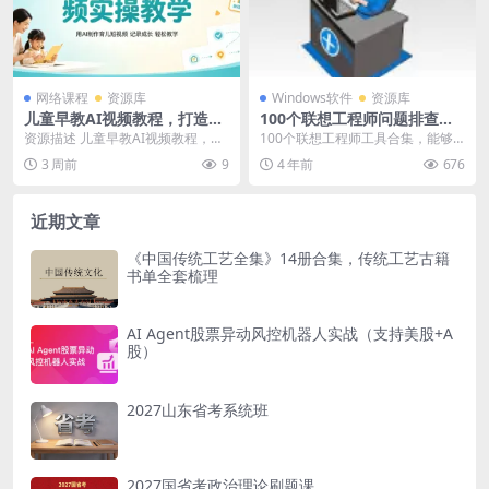
网络课程
资源库
Windows软件
资源库
儿童早教AI视频教程，打造高
100个联想工程师问题排查工
粘性亲子教育短视频
具
资源描述 儿童早教AI视频教程，打
100个联想工程师工具合集，能够
造高粘性亲子教育短视频 资源链接
快速发生在你电脑上的问题
3 周前
9
4 年前
676
点我获取《儿...
近期文章
《中国传统工艺全集》14册合集，传统工艺古籍
书单全套梳理
AI Agent股票异动风控机器人实战（支持美股+A
股）
2027山东省考系统班
2027国省考政治理论刷题课