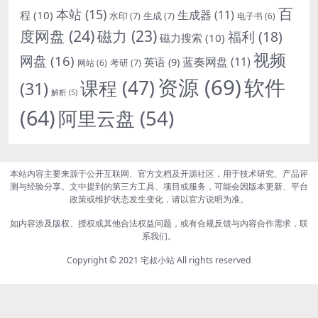
百
本站
(15)
生成器
(11)
程
(10)
水印
(7)
生成
(7)
电子书
(6)
度网盘
(24)
磁力
(23)
福利
(18)
磁力搜索
(10)
视频
网盘
(16)
蓝奏网盘
(11)
英语
(9)
考研
(7)
网站
(6)
资源
(69)
软件
课程
(47)
(31)
解析
(5)
(64)
阿里云盘
(54)
本站内容主要来源于公开互联网、官方文档及开源社区，用于技术研究、产品评
测与经验分享。文中提到的第三方工具、项目或服务，可能会因版本更新、平台
政策或维护状态发生变化，请以官方说明为准。
如内容涉及版权、授权或其他合法权益问题，或有合规反馈与内容合作需求，联
系我们。
Copyright © 2021
宅叔小站
All rights reserved