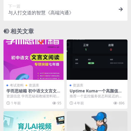
下一篇
与人打交道的智慧《高端沟通》
相关文章
考试资料
资源库
资源库
学而思秘籍 初中语文文言文阅
Uptime Kuma一个高颜值的
读专项突破PDF扫描版
业务服务器监控系统
资源信息 学而思秘籍教辅资料初中
推荐一个监控服务状态和延迟的工
语文文言文阅读专项突破PDF扫描
具，搭建在本地，颜值在线，可以
1 年前
95
4 年前
696
版含七年级、八年...
用来监控本地到指定服...