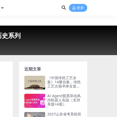
登录
历史系列
近期文章
《中国传统工艺全
集》14册合集，传统
工艺古籍书单全套梳
理
AI Agent股票异动风
控机器人实战（支持
美股+A股）
2027山东省考系统班