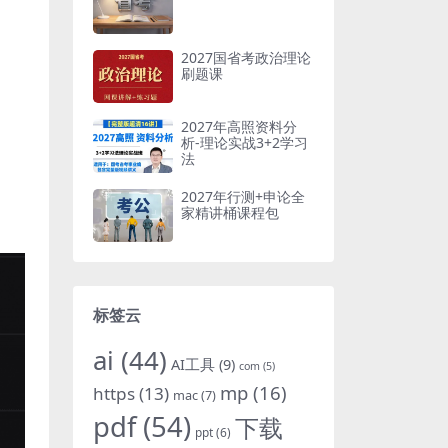
2027国省考政治理论
刷题课
2027年高照资料分
析-理论实战3+2学习
法
2027年行测+申论全
家精讲桶课程包
标签云
ai
(44)
AI工具
(9)
com
(5)
mp
(16)
https
(13)
mac
(7)
pdf
(54)
下载
ppt
(6)