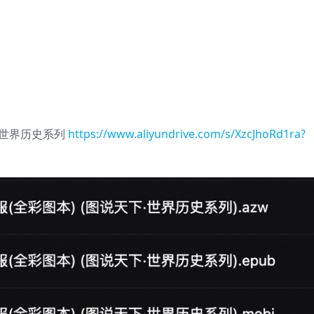
.世界历史系列
https://www.aliyundrive.com/s/XzcJhoRd1ra?