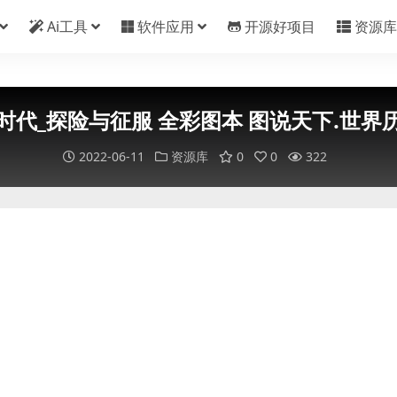
Ai工具
软件应用
开源好项目
资源库
时代_探险与征服 全彩图本 图说天下.世界
2022-06-11
资源库
0
0
322