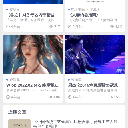
资源库
电子书籍
资源库
【学之】财务专区内部整理
《人妻约会指南》
（市场价值6w）
「学之」整理，财务课程一次性全
《人妻约会指南》 《人妻约会指
部带走，近期爆火的这些大咖的
南》是李新野所著的一本颇具争议
4 年前
717
9 月前
4.6K
课，总价超过6w，免费...
的书籍，2025年1...
资源库
资源库
Wlop 2022.02 (4k/8k壁纸)
周杰伦2016地表最强世界巡回
+绘画视频/源文件
演唱会The.Invincible.Tour.Ja
资源名称 Wlop 2022.02 (4k/8k壁
周杰伦2016地表最强世界巡回演唱
y.Chou
纸)+绘画视频/源文件 资源链...
会The.Invincible.Tour.Ja...
4 年前
1.8K
4 年前
563
近期文章
《中国传统工艺全集》14册合集，传统工艺古籍
书单全套梳理