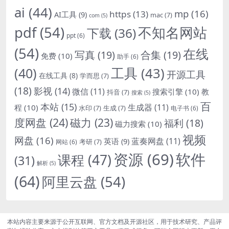
ai
(44)
mp
(16)
https
(13)
AI工具
(9)
mac
(7)
com
(5)
pdf
(54)
不知名网站
下载
(36)
ppt
(6)
(54)
在线
写真
(19)
合集
(19)
免费
(10)
助手
(6)
(40)
工具
(43)
开源工具
在线工具
(8)
学而思
(7)
(18)
影视
(14)
微信
(11)
搜索引擎
(10)
教
抖音
(7)
搜索
(5)
百
本站
(15)
生成器
(11)
程
(10)
水印
(7)
生成
(7)
电子书
(6)
度网盘
(24)
磁力
(23)
福利
(18)
磁力搜索
(10)
视频
网盘
(16)
蓝奏网盘
(11)
英语
(9)
考研
(7)
网站
(6)
资源
(69)
软件
课程
(47)
(31)
解析
(5)
(64)
阿里云盘
(54)
本站内容主要来源于公开互联网、官方文档及开源社区，用于技术研究、产品评