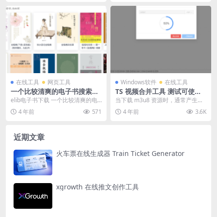
在线工具
网页工具
Windows软件
在线工具
一个比较清爽的电子书搜索引
TS 视频合并工具 测试可使用
擎
在线版本
elib电子书下载 一个比较清爽的电
当下载 m3u8 资源时，通常产生的
子书搜索引擎，想要下载需登录，
是多个 ts 视频文件，所以需要借助
4 年前
571
4 年前
3.6K
在首页中没有注...
某些工具...
近期文章
火车票在线生成器 Train Ticket Generator
xgrowth 在线推文创作工具