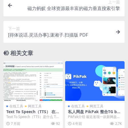
上一篇
磁力蚂蚁 全球资源最丰富的磁力垂直搜索引擎
下一篇
[得体说话.灵活办事].潇湘子.扫描版 PDF
相关文章
在线工具
网页工具
在线工具
网页工具
Text To Speech（TTS） 在线
私人网盘 PikPak 整合TG bot
文字转语音
磁力在线妙传 不限速10TB
Text To Speech（TTS）是什么 Tex
PikPak介绍 最近发现一款新网盘，
t To Speech（TT...
不限速度，起步10TB容量，支持多
7 月前
92
4 年前
2.7K
协议链接...