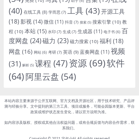
助手
(6)
(40)
工具
(43)
开源工具
在线工具
(8)
学而思
(7)
(18)
影视
(14)
微信
(11)
搜索引擎
(10)
教
抖音
(7)
搜索
(5)
百
本站
(15)
生成器
(11)
程
(10)
水印
(7)
生成
(7)
电子书
(6)
度网盘
(24)
磁力
(23)
福利
(18)
磁力搜索
(10)
视频
网盘
(16)
蓝奏网盘
(11)
英语
(9)
考研
(7)
网站
(6)
资源
(69)
软件
课程
(47)
(31)
解析
(5)
(64)
阿里云盘
(54)
本站内容主要来源于公开互联网、官方文档及开源社区，用于技术研究、产品评
测与经验分享。文中提到的第三方工具、项目或服务，可能会因版本更新、平台
政策或维护状态发生变化，请以官方说明为准。
如内容涉及版权、授权或其他合法权益问题，或有合规反馈与内容合作需求，联
系我们。
Copyright © 2021
宅叔小站
All rights reserved