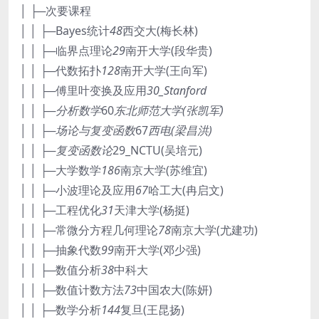
│ ├─次要课程
│ │ ├─Bayes统计
48
西交大(梅长林)
│ │ ├─临界点理论
29
南开大学(段华贵)
│ │ ├─代数拓扑
128
南开大学(王向军)
│ │ ├─傅里叶变换及应用
30_Stanford
│ │ ├─分析数学
60
东北师范大学(张凯军)
│ │ ├─场论与复变函数
67
西电(梁昌洪)
│ │ ├─复变函数论
29_NCTU(吴培元)
│ │ ├─大学数学
186
南京大学(苏维宜)
│ │ ├─小波理论及应用
67
哈工大(冉启文)
│ │ ├─工程优化
31
天津大学(杨挺)
│ │ ├─常微分方程几何理论
78
南京大学(尤建功)
│ │ ├─抽象代数
99
南开大学(邓少强)
│ │ ├─数值分析
38
中科大
│ │ ├─数值计数方法
73
中国农大(陈妍)
│ │ ├─数学分析
144
复旦(王昆扬)