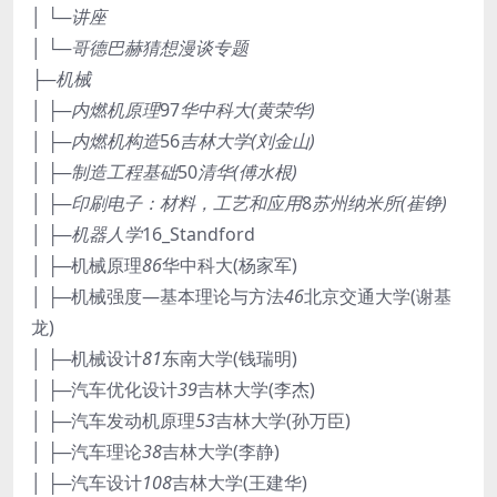
│ └─讲座
│ └─哥德巴赫猜想漫谈专题
├─机械
│ ├─内燃机原理
97
华中科大(黄荣华)
│ ├─内燃机构造
56
吉林大学(刘金山)
│ ├─制造工程基础
50
清华(傅水根)
│ ├─印刷电子：材料，工艺和应用
8
苏州纳米所(崔铮)
│ ├─机器人学
16_Standford
│ ├─机械原理
86
华中科大(杨家军)
│ ├─机械强度—基本理论与方法
46
北京交通大学(谢基
龙)
│ ├─机械设计
81
东南大学(钱瑞明)
│ ├─汽车优化设计
39
吉林大学(李杰)
│ ├─汽车发动机原理
53
吉林大学(孙万臣)
│ ├─汽车理论
38
吉林大学(李静)
│ ├─汽车设计
108
吉林大学(王建华)