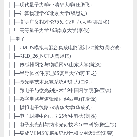
│ ├─现代量子力学
67
清华大学(庄鹏飞)
│ ├─计算物理学
46
北京大学(钱思进)
│ ├─高等广义相对论
196
北京师范大学(梁灿彬)
│ └─高等量子力学
153
南京大学(李俊)
├─电子
│ ├─CMOS模拟与混合集成电路设计
71
浙大(吴晓波)
│ ├─RFID_26_NCTU(曾煜棋)
│ ├─传感器网络与物联网
55
山东大学(陈涤)
│ ├─半导体器件原理
85
复旦大学(蒋玉龙)
│ ├─微光学技术及微系统
49
浙大(白剑)
│ ├─微电子与微光刻技术
16
中国科学院(陈宝钦)
│ ├─数字电路与逻辑设计
64
西电(任爱锋)
│ ├─模拟电子线路
54
清华大学(华成英)
│ ├─电子封装中的力学
25
华中科大(刘胜)
│ ├─电子束光刻与纳米光刻技术
10
中科院(陈宝钦)
│ ├─集成MEMS传感系统设计和应用
9
清华(朱荣)