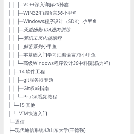
│ │ ├─VC++深入详解
20
孙鑫
│ │ ├─WIN32汇编语言
56
小甲鱼
│ │ ├─Windows程序设计（SDK）
小甲鱼
│ │ ├─天道酬勤 IDA逆向训练
│ │ ├─梦织未来内核编程
│ │ ├─解密系列
小甲鱼
│ │ ├─零基础入门学习汇编语言
78
小甲鱼
│ │ └─高级Windows程序设计
30
中科院(杨力祥)
│ ├─14 软件工程
│ │ ├─git服务器专题
│ │ ├─Git权威指南
│ │ └─ProGit视频教程
│ └─15 其他
│ └─VIM快速入门
└─通信
├─现代通信系统
43
山东大学(王德强)