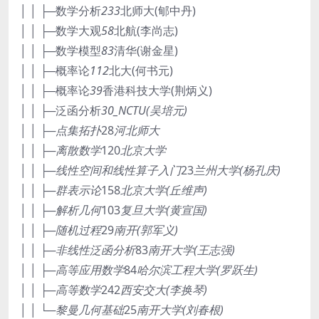
│ │ ├─数学分析
233
北师大(郇中丹)
│ │ ├─数学大观
58
北航(李尚志)
│ │ ├─数学模型
83
清华(谢金星)
│ │ ├─概率论
112
北大(何书元)
│ │ ├─概率论
39
香港科技大学(荆炳义)
│ │ ├─泛函分析
30_NCTU(吴培元)
│ │ ├─点集拓扑
28
河北师大
│ │ ├─离散数学
120
北京大学
│ │ ├─线性空间和线性算子入门
23
兰州大学(杨孔庆)
│ │ ├─群表示论
158
北京大学(丘维声)
│ │ ├─解析几何
103
复旦大学(黄宣国)
│ │ ├─随机过程
29
南开(郭军义)
│ │ ├─非线性泛函分析
83
南开大学(王志强)
│ │ ├─高等应用数学
84
哈尔滨工程大学(罗跃生)
│ │ ├─高等数学
242
西安交大(李换琴)
│ │ └─黎曼几何基础
25
南开大学(刘春根)