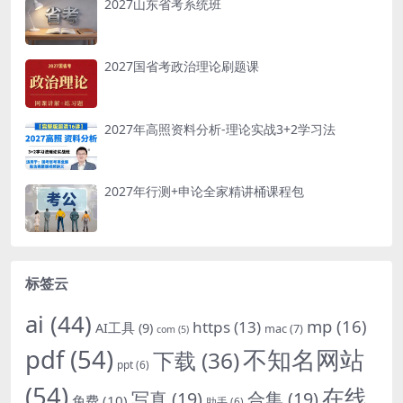
2027山东省考系统班
2027国省考政治理论刷题课
2027年高照资料分析-理论实战3+2学习法
2027年行测+申论全家精讲桶课程包
标签云
ai
(44)
mp
(16)
https
(13)
AI工具
(9)
mac
(7)
com
(5)
pdf
(54)
不知名网站
下载
(36)
ppt
(6)
(54)
在线
写真
(19)
合集
(19)
免费
(10)
助手
(6)