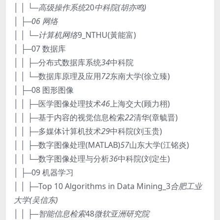
│ │ └─高级操作系统
20
中科院(胡亦鸣)
│ ├─06 网络
│ │ └─计算机网络
9_NTHU(黃能富)
│ ├─07 数据库
│ │ ├─分布式数据库系统
34
中科院
│ │ └─数据库原理及应用
72
东南大学(徐立臻)
│ ├─08 图形图像
│ │ ├─医学图像处理技术
46
上海交大(顾力栩)
│ │ ├─基于内容的视觉信息检索
22
清华(章毓晋)
│ │ ├─多媒体计算机技术
29
中科院(刘玉贵)
│ │ ├─数字图像处理(MATLAB)
57
山东大学(江铭炎)
│ │ └─数字图像处理与分析
36
中科院(刘定生)
│ ├─09 机器学习
│ │ ├─Top 10 Algorithms in Data Mining_3
合肥工业
大学(吴信东)
│ │ ├─智能信息检索
48
微软亚洲研究院