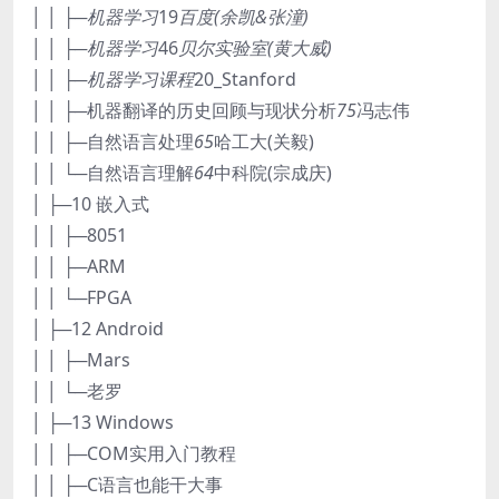
│ │ ├─机器学习
19
百度(余凯&张潼)
│ │ ├─机器学习
46
贝尔实验室(黄大威)
│ │ ├─机器学习课程
20_Stanford
│ │ ├─机器翻译的历史回顾与现状分析
75
冯志伟
│ │ ├─自然语言处理
65
哈工大(关毅)
│ │ └─自然语言理解
64
中科院(宗成庆)
│ ├─10 嵌入式
│ │ ├─8051
│ │ ├─ARM
│ │ └─FPGA
│ ├─12 Android
│ │ ├─Mars
│ │ └─老罗
│ ├─13 Windows
│ │ ├─COM实用入门教程
│ │ ├─C语言也能干大事