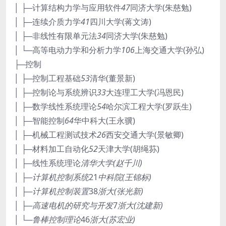
│ ├─计算结构力学与应用软件
47
同济大学(朱慈勉)
│ ├─连续介质力学
41
四川大学(蒋文涛)
│ ├─非线性有限单元法
34
同济大学(朱慈勉)
│ └─高等电动力学和分析力学
106
上海交通大学(孙弘)
├─控制
│ ├─控制工程基础
53
清华(董景新)
│ ├─控制论与系统辨识
33
大连理工大学(冯恩民)
│ ├─数学线性系统理论
54
哈尔滨工程大学(罗跃生)
│ ├─智能控制
64
华中科大(王永骥)
│ ├─机械工程测试技术
26
西安交通大学(景敏卿)
│ ├─材料加工自动化
52
天津大学(胡绳荪)
│ ├─线性系统理论
清华大学(赵千川)
│ ├─计算机控制系统
21
中科院(王锦标)
│ ├─计算机控制装置
38
浙大(张光新)
│ ├─高速电机的研究与开发
7
浙大(沈建新)
│ └─鲁棒控制理论
46
浙大(苏宏业)