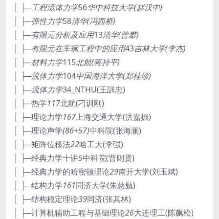
│ ├─工程流体力学
56
华中科技大学(赵汉中)
│ ├─弹性力学
58
清华(冯西桥)
│ ├─有限元分析及应用
13
清华(曾攀)
│ ├─有限元在车辆工程中的应用
43
吉林大学(李杰)
│ ├─材料力学
115
北航(蒋持平)
│ ├─流体力学
104
中国海洋大学(郑桂珍)
│ ├─流体力学
34_NTHU(王訓忠)
│ ├─热学
117
北航(刁训刚)
│ ├─理论力学
167
上海交通大学(洪嘉振)
│ ├─理论声学
(86+57)
中科院(张海澜)
│ ├─矩阵位移法
22
哈工大(李强)
│ ├─经典力学十讲
5
中科院(曹则贤)
│ ├─经典力学的哈密顿理论
29
南开大学(刘玉斌)
│ ├─结构力学
161
同济大学(朱慈勉)
│ ├─结构稳定理论
39
同济(张其林)
│ ├─计算机辅助工程与基础理论
26
大连理工(陈飙松)