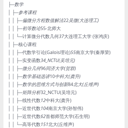
├─数学
│ ├─参考课程
│ │ ├─偏微分方程数值解法
22
吴微(大连理工)
│ │ ├─初等数论
55-北师大
│ │ └─计算微分代数几何
37
大连理工大学 (张鸿庆)
│ ├─核心课程
│ │ ├─代数学引论(Galois理论)
55
南京大学(秦厚荣)
│ │ ├─实变函数
34_NCTU(吴培元)
│ │ ├─微分几何
96
同济大学(贺群)
│ │ ├─数学基础选讲
10
中科大(龚升)
│ │ ├─数学的思维方式与创新
84
北大(丘维声)
│ │ ├─矩阵分析
32_NCTU(吴培元)
│ │ ├─线性代数
12
中科大(龚升)
│ │ ├─近世代数
104
南京大学(孙智伟)
│ │ ├─近世代数
62
首都师范大学(石生明)
│ │ └─高等代数
151
北大(丘维声)