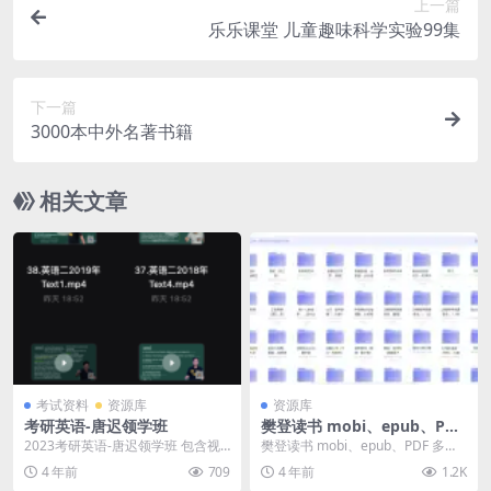
上一篇
乐乐课堂 儿童趣味科学实验99集
下一篇
3000本中外名著书籍
相关文章
考试资料
资源库
资源库
考研英语-唐迟领学班
樊登读书 mobi、epub、PDF
多格式 电子书 高能汇总
2023考研英语-唐迟领学班 包含视
樊登读书 mobi、epub、PDF 多格
频资料以及pdf资料
式 电子书 高能汇总 资源目录 鲍鹏
4 年前
709
4 年前
1.2K
山...