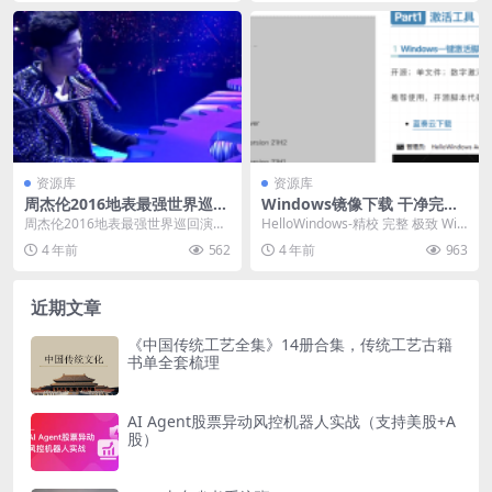
资源库
资源库
周杰伦2016地表最强世界巡回
Windows镜像下载 干净完整
演唱会The.Invincible.Tour.Ja
的Windows系统下载仓储站
周杰伦2016地表最强世界巡回演唱
HelloWindows-精校 完整 极致 Win
y.Chou
HelloWindows
会The.Invincible.Tour.Ja...
dows系统下载仓储站，所有系...
4 年前
562
4 年前
963
近期文章
《中国传统工艺全集》14册合集，传统工艺古籍
书单全套梳理
AI Agent股票异动风控机器人实战（支持美股+A
股）