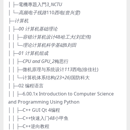
│ ├─電機專題入門
3_NCTU
│ └─高频电子线路
110
西电(曾兴雯)
├─计算机
│ ├─00 计算机基础理论
│ │ ├─容错计算机设计
48
哈工大(刘宏伟)
│ │ └─理论计算机科学基础
8
刘田
│ ├─01 计算机组成
│ │ ├─CPU and GPU_2
梅思行
│ │ ├─微机原理与系统设计
113
西电(徐佳社)
│ │ └─计算机体系结构
(23+26)
国防科大
│ ├─02 编程语言
│ │ ├─6.00.1x Introduction to Computer Science
and Programming Using Python
│ │ ├─C++ GUI Qt 4编程
│ │ ├─C++快速入门
48
小甲鱼
│ │ ├─C++逆向教程