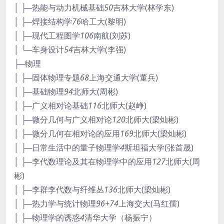
│ ├─热能与动力机械基础
50
吉林大学(林学东)
│ ├─焊接结构学
76
哈工大(黎明)
│ ├─现代工程图学
106
南航(刘苏)
│ └─车身设计
54
吉林大学(李强)
├─物理
│ ├─固体物理专题
68
上海交通大学(董兵)
│ ├─基础物理
94
北师大(周彬)
│ ├─广义相对论基础
116
北师大(赵峥)
│ ├─微分几何与广义相对论
120
北师大(梁灿彬)
│ ├─微分几何在相对论的应用
169
北师大(梁灿彬)
│ ├─日常生活中的量子物理学
4
斯坦福大学(张首晟)
│ ├─李代数理论及其在物理学中的应用
127
北师大(周
彬)
│ ├─李群李代数与纤维丛
136
北师大(梁灿彬)
│ ├─热力学与统计物理
96+74
上海交大(马红孺)
│ ├─物理学的诱惑
4
清华大学（杨振宁）