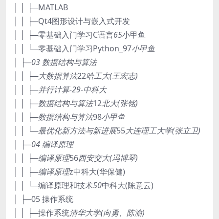
│ │ ├─MATLAB
│ │ ├─Qt4图形设计与嵌入式开发
│ │ ├─零基础入门学习C语言
65
小甲鱼
│ │ └─零基础入门学习Python_97
小甲鱼
│ ├─03 数据结构与算法
│ │ ├─大数据算法
22
哈工大(王宏志)
│ │ ├─并行计算-29-中科大
│ │ ├─数据结构与算法
12
北大(张铭)
│ │ ├─数据结构与算法
98
小甲鱼
│ │ └─最优化新方法与新进展
55
大连理工大学(张立卫)
│ ├─04 编译原理
│ │ ├─编译原理
56
西安交大(冯博琴)
│ │ ├─编译原理
z中科大(华保健)
│ │ └─编译原理和技术
50
中科大(陈意云)
│ ├─05 操作系统
│ │ ├─操作系统
清华大学(向勇、陈渝)