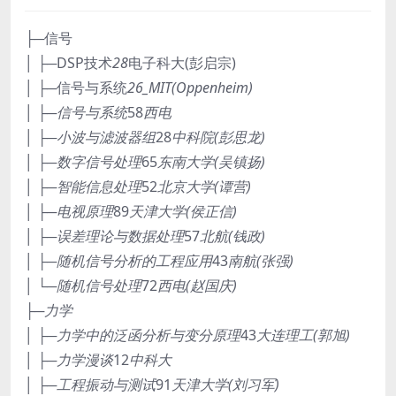
├─信号
│ ├─DSP技术
28
电子科大(彭启宗)
│ ├─信号与系统
26_MIT(Oppenheim)
│ ├─信号与系统
58
西电
│ ├─小波与滤波器组
28
中科院(彭思龙)
│ ├─数字信号处理
65
东南大学(吴镇扬)
│ ├─智能信息处理
52
北京大学(谭营)
│ ├─电视原理
89
天津大学(侯正信)
│ ├─误差理论与数据处理
57
北航(钱政)
│ ├─随机信号分析的工程应用
43
南航(张强)
│ └─随机信号处理
72
西电(赵国庆)
├─力学
│ ├─力学中的泛函分析与变分原理
43
大连理工(郭旭)
│ ├─力学漫谈
12
中科大
│ ├─工程振动与测试
91
天津大学(刘习军)