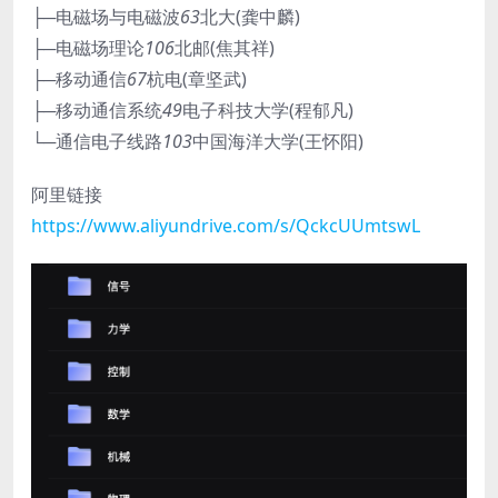
├─电磁场与电磁波
63
北大(龚中麟)
├─电磁场理论
106
北邮(焦其祥)
├─移动通信
67
杭电(章坚武)
├─移动通信系统
49
电子科技大学(程郁凡)
└─通信电子线路
103
中国海洋大学(王怀阳)
阿里链接
https://www.aliyundrive.com/s/QckcUUmtswL