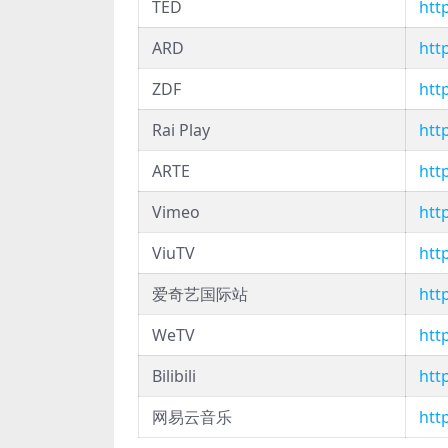
TED
htt
ARD
htt
ZDF
htt
Rai Play
htt
ARTE
htt
Vimeo
htt
ViuTV
http
爱奇艺国际站
htt
WeTV
http
Bilibili
htt
网易云音乐
htt