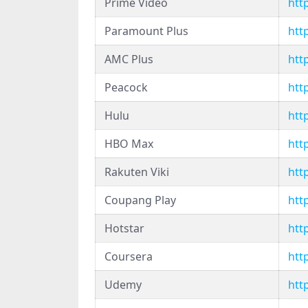
Prime Video
htt
Paramount Plus
htt
AMC Plus
htt
Peacock
htt
Hulu
htt
HBO Max
htt
Rakuten Viki
htt
Coupang Play
htt
Hotstar
htt
Coursera
htt
Udemy
htt