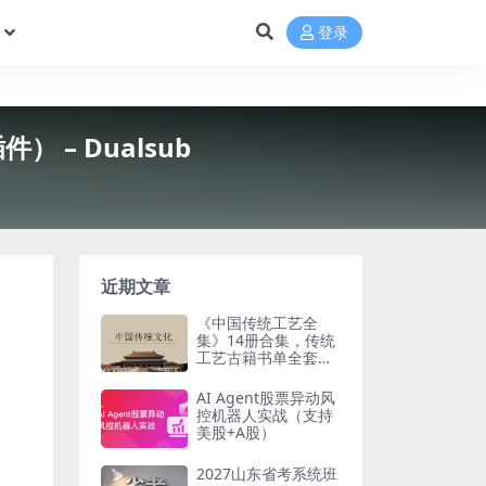
登录
件） – Dualsub
近期文章
《中国传统工艺全
集》14册合集，传统
工艺古籍书单全套梳
理
AI Agent股票异动风
控机器人实战（支持
美股+A股）
2027山东省考系统班