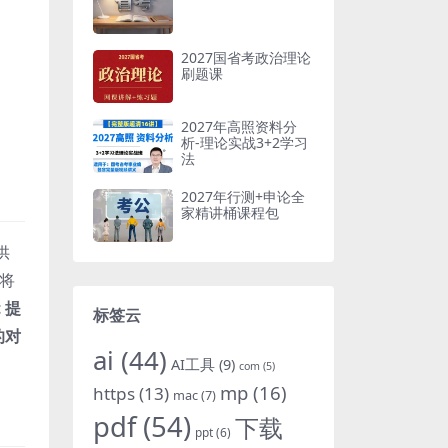
2027国省考政治理论
刷题课
2027年高照资料分
析-理论实战3+2学习
法
2027年行测+申论全
家精讲桶课程包
供
将
t 提
标签云
的对
ai
(44)
AI工具
(9)
com
(5)
mp
(16)
https
(13)
mac
(7)
pdf
(54)
下载
ppt
(6)