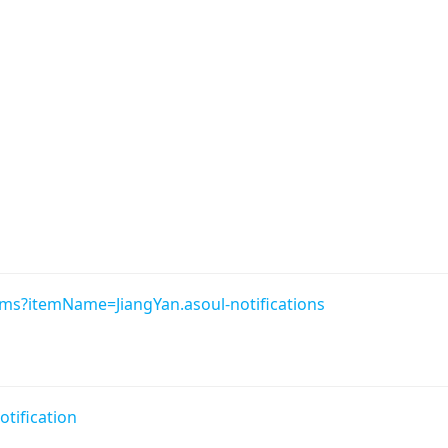
ems?itemName=JiangYan.asoul-notifications
tification