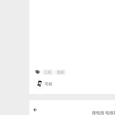
工具
资源
宅叔
搜电报 电报