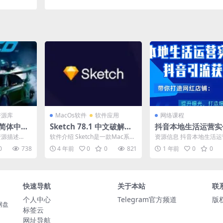
资源库
MacOs软件
软件应用
网络课程
装简体中文
Sketch 78.1 中文破解版
抖音本地生活运营实
Mac最受欢迎的矢量设计
流获客
资源描述
软件介绍 Sketch是一款Mac系统
资源信息 抖音本地生活
绘图应用
 免安装简体
平台上，最受欢迎的矢量设计绘
引流获客 资源目录 📁 
0
738
4 年前
0
0
821
1 年前
0
0
图应用。它凭借...
生活运营实体引流获...
快速导航
关于本站
联
个人中心
Telegram官方频道
版
网盘
标签云
网址导航