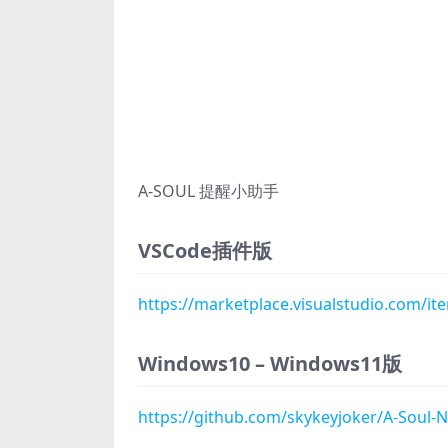
A-SOUL 提醒小助手
VSCode插件版
https://marketplace.visualstudio.com/it
Windows10 – Windows11版
https://github.com/skykeyjoker/A-Soul-No