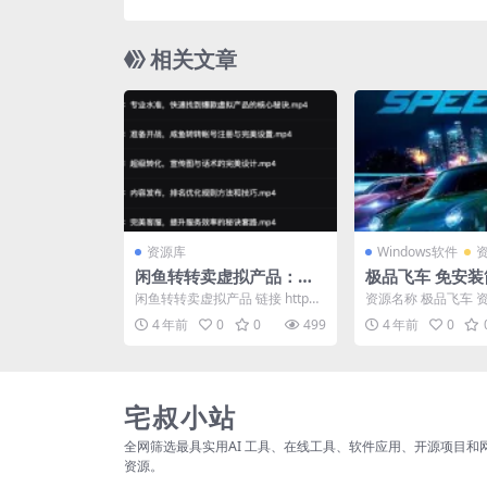
相关文章
资源库
Windows软件
闲鱼转转卖虚拟产品：月
极品飞车 免安
赚5000+
绿色版
闲鱼转转卖虚拟产品 链接 http
资源名称 极品飞车 
s://www.aliyundrive.com...
「极品飞车21：热度
4 年前
0
0
499
4 年前
0
中文绿色版」 资源...
宅叔小站
全网筛选最具实用AI 工具、在线工具、软件应用、开源项目和
资源。