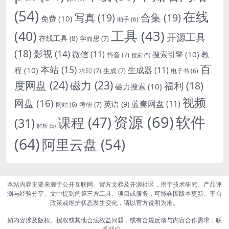
(54)
在线
写真
(19)
合集
(19)
免费
(10)
助手
(6)
(40)
工具
(43)
开源工具
在线工具
(8)
学而思
(7)
(18)
影视
(14)
微信
(11)
搜索引擎
(10)
教
抖音
(7)
搜索
(5)
百
本站
(15)
生成器
(11)
程
(10)
水印
(7)
生成
(7)
电子书
(6)
度网盘
(24)
磁力
(23)
福利
(18)
磁力搜索
(10)
视频
网盘
(16)
蓝奏网盘
(11)
英语
(9)
考研
(7)
网站
(6)
资源
(69)
软件
课程
(47)
(31)
解析
(5)
(64)
阿里云盘
(54)
本站内容主要来源于公开互联网、官方文档及开源社区，用于技术研究、产品评
测与经验分享。文中提到的第三方工具、项目或服务，可能会因版本更新、平台
政策或维护状态发生变化，请以官方说明为准。
如内容涉及版权、授权或其他合法权益问题，或有合规反馈与内容合作需求，联