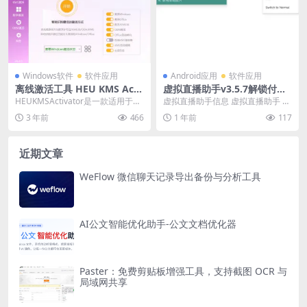
Windows软件
软件应用
Android应用
软件应用
离线激活工具 HEU KMS Acti
虚拟直播助手v3.5.7解锁付费
vator v42.0.1 全能激活神器
版
HEUKMSActivator是一款适用于Wi
虚拟直播助手信息 虚拟直播助手 v
ndows、Office及VL版本...
3.5.7 解锁付费版，所有功能全都可
3 年前
466
1 年前
117
以免费使...
近期文章
WeFlow 微信聊天记录导出备份与分析工具
AI公文智能优化助手-公文文档优化器
Paster：免费剪贴板增强工具，支持截图 OCR 与
局域网共享