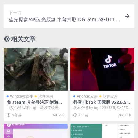
下一篇
蓝光原盘/4K蓝光原盘 字幕抽取 DGDemuxGUI 1.0.
0.58
相关文章
Windows软件
软件应用
Android应用
软件应用
免 steam 艾尔登法环 附激活
抖音TikTok 国际版 v28.6.5：
码
无广告、全国家任意切换解锁
《艾尔登法环》是一款以正统黑暗
版本介绍 by tigr1234566, SAEEDS
奇幻世界为舞台的动作RPG游戏。
tarv ☑ 去广告、去水...
4 年前
903
3 年前
2.1K
走进辽阔的场景与地...