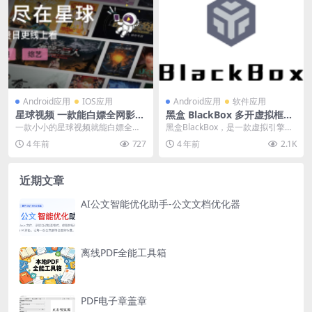
Android应用
IOS应用
Android应用
软件应用
星球视频 一款能白嫖全网影视
黑盒 BlackBox 多开虚拟框架
资源的APP
免 root 自带 Xposed 模块
一款小小的星球视频就能白嫖全网
黑盒BlackBox，是一款虚拟引擎，
电影、电视剧、动漫、综艺资源,关
支持5.0～12.0，可以在Android...
4 年前
727
4 年前
2.1K
键还免费，各大平台...
近期文章
AI公文智能优化助手-公文文档优化器
离线PDF全能工具箱
PDF电子章盖章