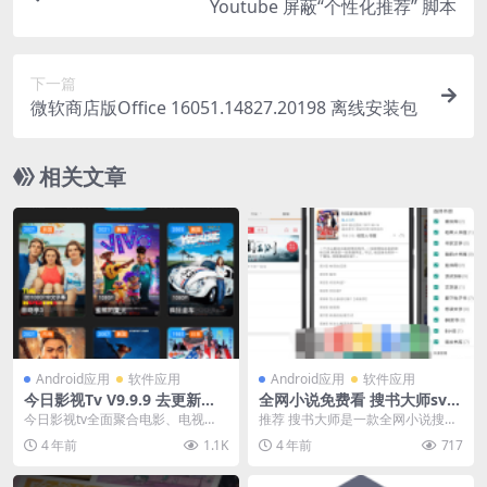
Youtube 屏蔽“个性化推荐” 脚本
下一篇
微软商店版Office 16051.14827.20198 离线安装包
相关文章
Android应用
软件应用
Android应用
软件应用
今日影视Tv V9.9.9 去更新免
全网小说免费看 搜书大师svip
广告永久版
去广告版
今日影视tv全面聚合电影、电视
推荐 搜书大师是一款全网小说搜索
剧、综艺、日韩动漫等各类节目。
工具，支持包括七点，创世纪，纵
4 年前
1.1K
4 年前
717
汇聚千万视频，新鲜看...
横，17K等几十个...