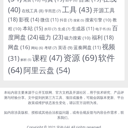
(40)
工具
(43)
开源工具
在线工具
(8)
学而思
(7)
(18)
影视
(14)
微信
(11)
搜索引擎
(10)
教
抖音
(7)
搜索
(5)
百
本站
(15)
生成器
(11)
程
(10)
水印
(7)
生成
(7)
电子书
(6)
度网盘
(24)
磁力
(23)
福利
(18)
磁力搜索
(10)
视频
网盘
(16)
蓝奏网盘
(11)
英语
(9)
考研
(7)
网站
(6)
资源
(69)
软件
课程
(47)
(31)
解析
(5)
(64)
阿里云盘
(54)
本站内容主要来源于公开互联网、官方文档及开源社区，用于技术研究、产品评
测与经验分享。文中提到的第三方工具、项目或服务，可能会因版本更新、平台
政策或维护状态发生变化，请以官方说明为准。
如内容涉及版权、授权或其他合法权益问题，或有合规反馈与内容合作需求，联
系我们。
Copyright © 2021
宅叔小站
All rights reserved