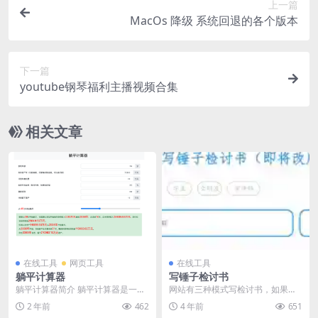
上一篇
MacOs 降级 系统回退的各个版本
下一篇
youtube钢琴福利主播视频合集
相关文章
在线工具
网页工具
在线工具
躺平计算器
写锤子检讨书
躺平计算器简介 躺平计算器是一个
网站有三种模式写检讨书，如果惹
专为用户设计的金融工具，帮助个
女朋友生气了可以生成个检讨书参
2 年前
462
4 年前
651
人计算从特定年龄开...
考修改后发给女朋友，...