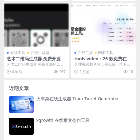
在线工具
在线生成器
在线工具
网页工具
艺术二维码生成器 免费开源的
tools.video：26 款免费在线
二维码美化工具。
音视频工具，全程本地处理，
艺术二维码生成器 免费开源的二维
处理视频和音频，要么装一堆专业
支持 50GB 大文件
码美化工具。 链接: https://qrbtf...
软件，要么上传到在线工具等半
4 年前
967
2 月前
18
天，还担心隐私泄露。t...
近期文章
火车票在线生成器 Train Ticket Generator
xgrowth 在线推文创作工具