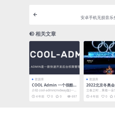
安卓手机无损音乐
相关文章
资源库
资源库
COOL Admin 一个很酷
2022北京冬奥
的开源后台权限管理框架
式4K合集
介绍 cool-admin(midway版)一
立春之时，乘着一朵
个很酷的后台权限管理系统，开
冬奥温暖启程；元宵
4 年前
0
0
697
4 年前
0
源免费...
绚烂的雪花花灯，冬奥迎