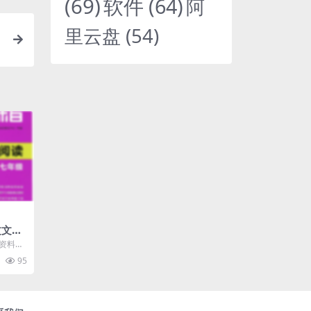
(69)
软件
(64)
阿
里云盘
(54)
文文言
扫描
辅资料初
PDF
95