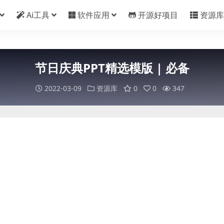
Ai工具
软件应用
开源好项目
资源库
节日庆典PPT精选模版 | 必备
2022-03-09
资源库
0
0
347