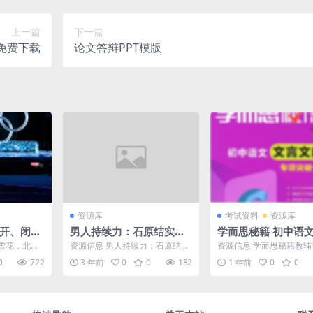
上一篇
下一篇
免费下载
论文答辩PPT模版
资源库
考试资料
资源库
会开、闭幕
男人持续力：石原结实的
学而思秘籍 初中语
男人强壮修炼术
文阅读专项突破PDF
雪花，北京
资源信息 男人持续力：石原结实
资源信息 学而思秘籍教
版
过后，伴着
的男人强壮修炼术.胡腾飞，日本
中语文文言文阅读专项突破
0
722
3 年前
0
0
182
1 年前
0
0
来...
枪手名医石原结实先生...
扫描版含七年级、八年...