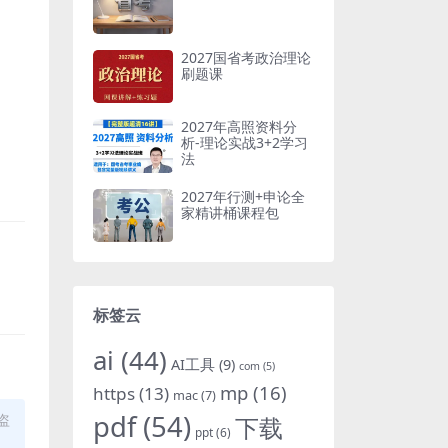
2027国省考政治理论
刷题课
2027年高照资料分
析-理论实战3+2学习
法
2027年行测+申论全
家精讲桶课程包
标签云
ai
(44)
AI工具
(9)
com
(5)
mp
(16)
https
(13)
mac
(7)
pdf
(54)
盗
下载
ppt
(6)