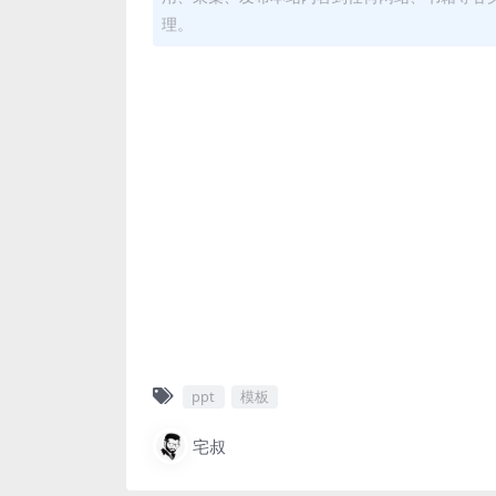
理。
ppt
模板
宅叔