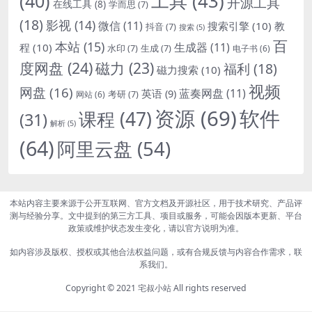
(40)
工具
(43)
开源工具
在线工具
(8)
学而思
(7)
(18)
影视
(14)
微信
(11)
搜索引擎
(10)
教
抖音
(7)
搜索
(5)
百
本站
(15)
生成器
(11)
程
(10)
水印
(7)
生成
(7)
电子书
(6)
度网盘
(24)
磁力
(23)
福利
(18)
磁力搜索
(10)
视频
网盘
(16)
蓝奏网盘
(11)
英语
(9)
考研
(7)
网站
(6)
资源
(69)
软件
课程
(47)
(31)
解析
(5)
(64)
阿里云盘
(54)
本站内容主要来源于公开互联网、官方文档及开源社区，用于技术研究、产品评
测与经验分享。文中提到的第三方工具、项目或服务，可能会因版本更新、平台
政策或维护状态发生变化，请以官方说明为准。
如内容涉及版权、授权或其他合法权益问题，或有合规反馈与内容合作需求，联
系我们。
Copyright © 2021
宅叔小站
All rights reserved