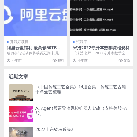
开源好项目
资源库
阿里云盘福利 最高领50TB容
宋浩2022专升本数学课程资料
量和延期卡福利
成功参与活动你将获得延期卡,最高
「宋浩老师：2022专升本数学全程
50TB容量、专属粉丝福利码、官方
班」https://www.aliyundri...
4 年前
901
4 年前
815
认证、订阅功能...
近期文章
《中国传统工艺全集》14册合集，传统工艺古籍
书单全套梳理
AI Agent股票异动风控机器人实战（支持美股+A
股）
2027山东省考系统班