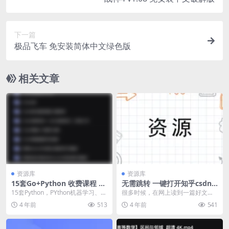
下一篇
极品飞车 免安装简体中文绿色版
相关文章
资源库
资源库
15套Go+Python 收费课程 编
无需跳转 一键打开知乎csdn
程学习资料
等网站外链
15套Python，PYthon机器学习、py
很多时候，在网上读到一篇好文
thon爬虫资料分享
章，我们被作者思想的深度，逻辑
4 年前
513
4 年前
541
论证的缜密，内容的旁征...