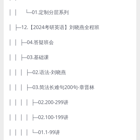
│ │ └─01.定制分层系列
│ ├─12.【2024考研英语】刘晓燕全程班
│ │ ├─04.答疑班会
│ │ ├─03.基础课
│ │ │ ├─02.语法-刘晓燕
│ │ │ ├─03.简法长难句200句-章晋林
│ │ │ │ ├─02.200-299讲
│ │ │ │ ├─02.100-199讲
│ │ │ │ └─01.1-99讲