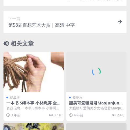
下一篇
第58届百想艺术大赏｜高清 中字
相关文章
资源库
资源库
一本书 S缚本事 小林绳雾 全彩
甜美可爱猫君君MaoJunjun合
高清版真人版 PDF
集15套写真
资源信息 一本书 S缚本事 小林绳雾
大眼睛可爱萌美少女猫君君MaoJun
全彩高清版真人版 PDF，关于绳子
紧身死库水穿着私房床上COS写真
3 年前
2.1K
4 年前
2.4K
类的题材...
套图