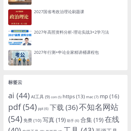
2027国省考政治理论刷题课
2027年高照资料分析-理论实战3+2学习法
2027年行测+申论全家精讲桶课程包
标签云
ai
(44)
mp
(16)
https
(13)
AI工具
(9)
mac
(7)
com
(5)
pdf
(54)
不知名网站
下载
(36)
ppt
(6)
(54)
在线
写真
(19)
合集
(19)
免费
(10)
助手
(6)
(40)
工具
(43)
开源工具