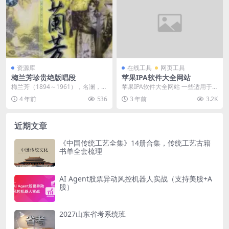
资源库
在线工具
网页工具
梅兰芳珍贵绝版唱段
苹果IPA软件大全网站
梅兰芳（1894～1961），名澜，字
苹果IPA软件大全网站 一些适用于
畹华。汉族，江苏泰州人，长期寓
喜欢折腾的用户的苹果IPA软件网站
4 年前
536
3 年前
3.2K
居北京。出身...
大全。这些网...
近期文章
《中国传统工艺全集》14册合集，传统工艺古籍
书单全套梳理
AI Agent股票异动风控机器人实战（支持美股+A
股）
2027山东省考系统班