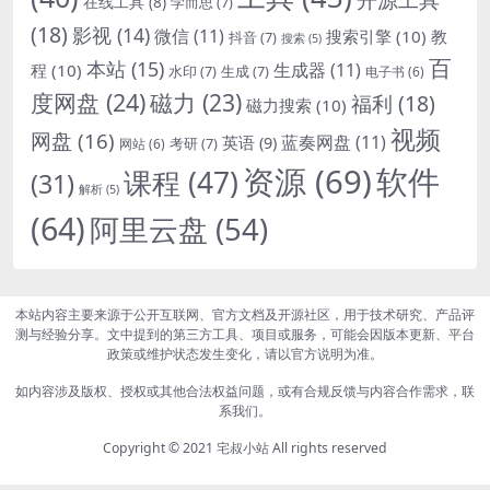
在线工具
(8)
学而思
(7)
(18)
影视
(14)
微信
(11)
搜索引擎
(10)
教
抖音
(7)
搜索
(5)
百
本站
(15)
生成器
(11)
程
(10)
水印
(7)
生成
(7)
电子书
(6)
度网盘
(24)
磁力
(23)
福利
(18)
磁力搜索
(10)
视频
网盘
(16)
蓝奏网盘
(11)
英语
(9)
考研
(7)
网站
(6)
资源
(69)
软件
课程
(47)
(31)
解析
(5)
(64)
阿里云盘
(54)
本站内容主要来源于公开互联网、官方文档及开源社区，用于技术研究、产品评
测与经验分享。文中提到的第三方工具、项目或服务，可能会因版本更新、平台
政策或维护状态发生变化，请以官方说明为准。
如内容涉及版权、授权或其他合法权益问题，或有合规反馈与内容合作需求，联
系我们。
Copyright © 2021
宅叔小站
All rights reserved