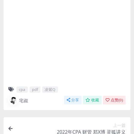
cpa
pdf
凌紫Q
宅叔
分享
收藏
点赞(
0
)
上一篇
2022年CPA 财管 郑X博 灵狐讲义