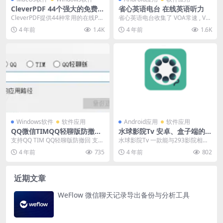
CleverPDF 44个强大的免费在
省心英语电台 在线英语听力
线PDF转换和工具
CleverPDF提供44种常用的在线PD
省心英语电台收集了 VOA常速 , VO
F转换工具，完全免费不需要注册。
A慢速 , BBC , CNN , NP...
4 年前
1.4K
4 年前
1.6K
包括P...
Windows软件
软件应用
Android应用
软件应用
QQ微信TIMQQ轻聊版防撤回
水球影院Tv 安卓、盒子端的影
多开补丁（支持任意版本）
视神器
支持QQ TIM QQ轻聊版防撤回 支持
水球影院Tv 一款能与293影院相媲
微信防撤回多开 支持任意版本 阿里
美的安卓端的观影神器。内置了各
4 年前
735
4 年前
802
云盘 ...
种给力的影视资...
近期文章
WeFlow 微信聊天记录导出备份与分析工具