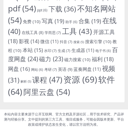
pdf
(54)
不知名网站
下载
(36)
ppt
(6)
(54)
在线
写真
(19)
合集
(19)
免费
(10)
助手
(6)
(40)
工具
(43)
开源工具
在线工具
(8)
学而思
(7)
(18)
影视
(14)
微信
(11)
搜索引擎
(10)
教
抖音
(7)
搜索
(5)
百
本站
(15)
生成器
(11)
程
(10)
水印
(7)
生成
(7)
电子书
(6)
度网盘
(24)
磁力
(23)
福利
(18)
磁力搜索
(10)
视频
网盘
(16)
蓝奏网盘
(11)
英语
(9)
考研
(7)
网站
(6)
资源
(69)
软件
课程
(47)
(31)
解析
(5)
(64)
阿里云盘
(54)
本站内容主要来源于公开互联网、官方文档及开源社区，用于技术研究、产品评
测与经验分享。文中提到的第三方工具、项目或服务，可能会因版本更新、平台
政策或维护状态发生变化，请以官方说明为准。