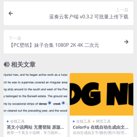
上一篇
蓝奏云客户端 v0.3.2 可批量上传下载
下一篇
【PC壁纸】妹子合集 1080P 2K 4K 二次元
相关文章
在线工具
在线工具
网页工具
英文小说网站 无需登陆 原版
ColorFu 在线自动生成由文
小说可下载
字、颜色、图案和图像组成的
推荐一个英文小说网，学习国外文
自动生成由文字/颜色/图片/纹理元
壁纸