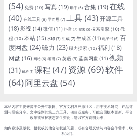
(54)
在线
写真
(19)
合集
(19)
免费
(10)
助手
(6)
(40)
工具
(43)
开源工具
在线工具
(8)
学而思
(7)
(18)
影视
(14)
微信
(11)
搜索引擎
(10)
教
抖音
(7)
搜索
(5)
百
本站
(15)
生成器
(11)
程
(10)
水印
(7)
生成
(7)
电子书
(6)
度网盘
(24)
磁力
(23)
福利
(18)
磁力搜索
(10)
视频
网盘
(16)
蓝奏网盘
(11)
英语
(9)
考研
(7)
网站
(6)
资源
(69)
软件
课程
(47)
(31)
解析
(5)
(64)
阿里云盘
(54)
本站内容主要来源于公开互联网、官方文档及开源社区，用于技术研究、产品评
测与经验分享。文中提到的第三方工具、项目或服务，可能会因版本更新、平台
政策或维护状态发生变化，请以官方说明为准。
如内容涉及版权、授权或其他合法权益问题，或有合规反馈与内容合作需求，联
系我们。