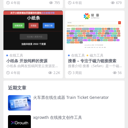
学的好网站~下载完全免费，无需登
素组成的壁纸
4 年前
795
4 年前
679
录或注册，下载文件...
在线工具
在线工具
磁力工具
小纸条 开放纯粹的资源
搜番 – 专注于磁力链接搜索
小纸条 由网友投稿阿里云资源至网
搜番介绍 搜番（Sefan）是一个磁
站，网站上目前共有2502个阿里云
力链接搜索网站，主要用于通过关
4 年前
2.2K
3 周前
56
盘资源，资源导...
键词或番号搜索...
近期文章
火车票在线生成器 Train Ticket Generator
xgrowth 在线推文创作工具