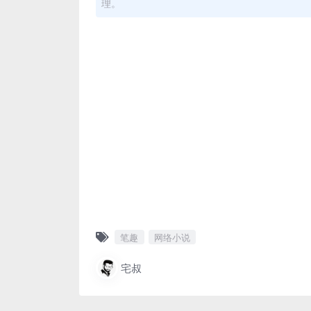
理。
笔趣
网络小说
宅叔