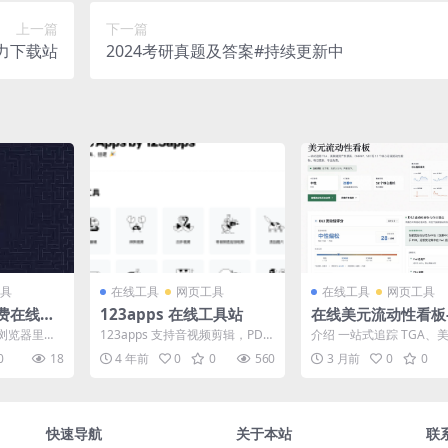
上一篇
下一篇
磁力下载站
2024考研真题及答案#持续更新中
具
在线工具
网页工具
在线工具
网页工具
免费在线迷
123apps 在线工具站
在线美元流动性看板
D玉米迷
交易员的福音
浏览器里直
123apps 支持音视频剪辑，PDF
介绍 一站式追踪 TGA、
无错误模
开就能进，
等文件处理，压缩包预览等功能
产负债表、ONRRP、VIX 等
0
18
4 年前
0
0
560
3 月前
0
0
用...
Web A...
个核心...
快速导航
关于本站
联