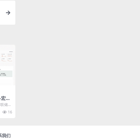
-宏观
美联储资
 12
16
系我们