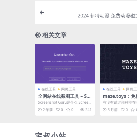
2024 菲特动漫 免费动漫
相关文章
在线工具
网页工具
在线工具
网页工
全网站在线截图工具 – Scr
maze.toys：
eenshot Guru
宫游戏，支持3
Screenshot Guru是什么 Screen
有没有试过那种能在
宫、每日挑战和
shot Guru，一个免费在...
接玩的迷宫游戏，打
2 年前
0
0
241
3 月前
0
不用下载、不用注册、不
式
宅叔小站