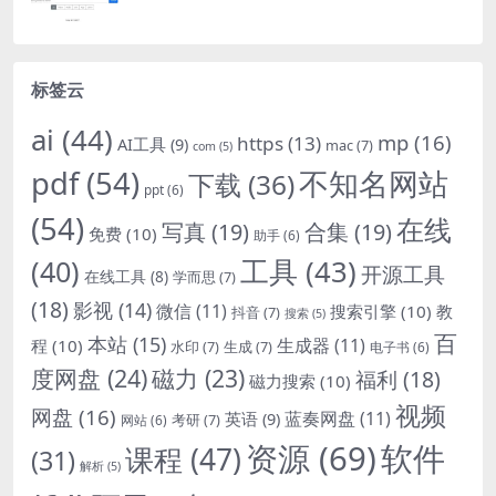
标签云
ai
(44)
mp
(16)
https
(13)
AI工具
(9)
mac
(7)
com
(5)
pdf
(54)
不知名网站
下载
(36)
ppt
(6)
(54)
在线
写真
(19)
合集
(19)
免费
(10)
助手
(6)
(40)
工具
(43)
开源工具
在线工具
(8)
学而思
(7)
(18)
影视
(14)
微信
(11)
搜索引擎
(10)
教
抖音
(7)
搜索
(5)
百
本站
(15)
生成器
(11)
程
(10)
水印
(7)
生成
(7)
电子书
(6)
度网盘
(24)
磁力
(23)
福利
(18)
磁力搜索
(10)
视频
网盘
(16)
蓝奏网盘
(11)
英语
(9)
考研
(7)
网站
(6)
资源
(69)
软件
课程
(47)
(31)
解析
(5)