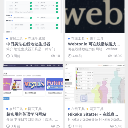
在线工具
在线生成器
在线工具
磁力工具
中日美法在线地址生成器
Webtor.io 可在线播放磁力的
网站
简介 地址生成器工具是一种专门设
可在线播放磁力的网站：Webtor 可
计来创建 虚拟地址和身份信息的 在
下载 这是国外网友搭建的一个磁力
3 周前
10
4 年前
16.0K
线软件。这种工...
播放网站，...
在线工具
网页工具
在线工具
网页工具
超实用的英语学习网站
Hikaku Sitatter – 在线身高
对比示意图
介绍 专注日常口语表达！语法、词
Hikaku Sitatter介绍 Hikaku Sitatte
汇、常用句型、听力训练全都有。
r 在线身高对比...
3 月前
25
1 年前
5.4K
最爽的是R...