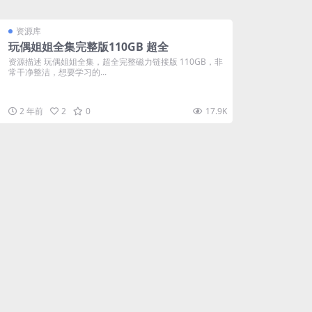
资源库
玩偶姐姐全集完整版110GB 超全
资源描述 玩偶姐姐全集，超全完整磁力链接版 110GB，非
常干净整洁，想要学习的...
2 年前
2
0
17.9K