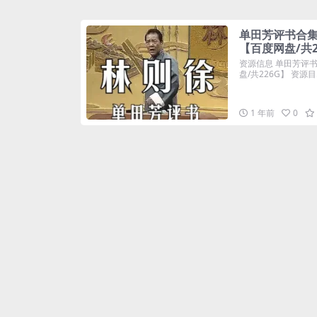
单田芳评书合集
【百度网盘/共2
资源信息 单田芳评
盘/共226G】 资源目.
1 年前
0