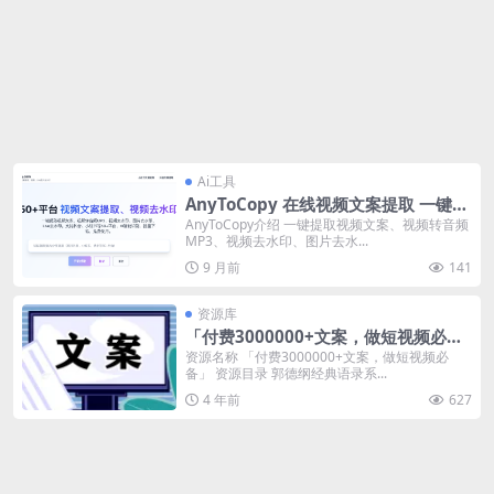
Ai工具
AnyToCopy 在线视频文案提取 一键抖
音文案提取
AnyToCopy介绍 一键提取视频文案、视频转音频
MP3、视频去水印、图片去水...
9 月前
141
资源库
「付费3000000+文案，做短视频必
备」
资源名称 「付费3000000+文案，做短视频必
备」 资源目录 郭德纲经典语录系...
4 年前
627