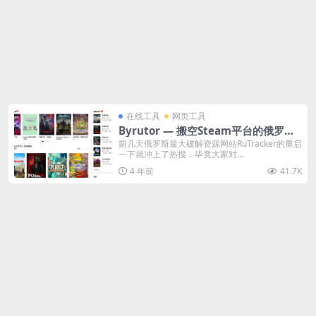
在线工具
网页工具
Byrutor — 搬空Steam平台的俄罗斯
最大游戏破解站
前几天俄罗斯最大破解资源网站RuTracker的重启
一下就冲上了热搜，毕竟大家对...
4 年前
41.7K