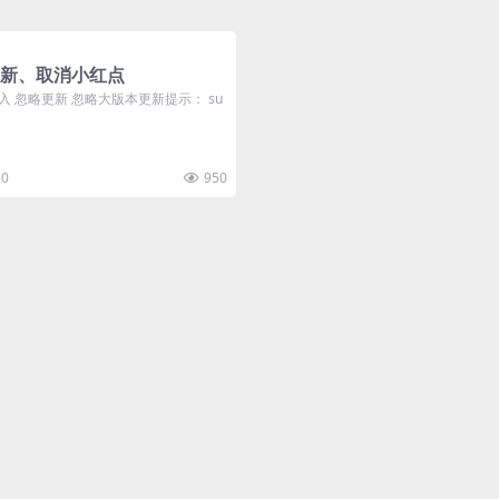
S更新、取消小红点
 忽略更新 忽略大版本更新提示： su
0
950