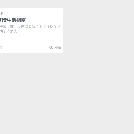
工具
疫情生活指南
严峻，前几天志愿者做了上海抗疫互助
了许多人...
0
440