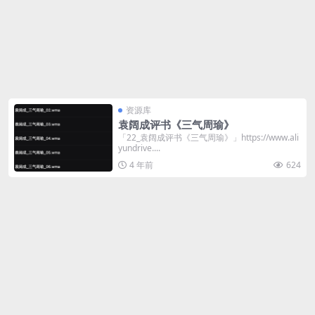
资源库
袁阔成评书《三气周瑜》
「22_袁阔成评书《三气周瑜》」https://www.ali
yundrive....
4 年前
624