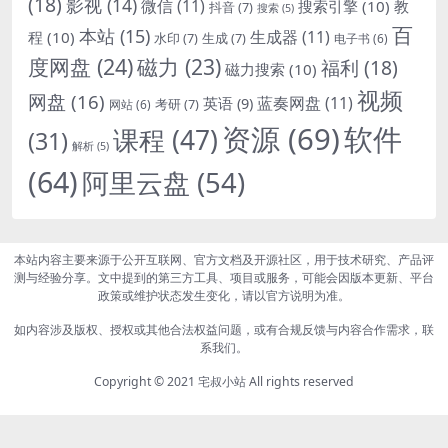
(18)
影视
(14)
微信
(11)
搜索引擎
(10)
教
抖音
(7)
搜索
(5)
百
本站
(15)
生成器
(11)
程
(10)
水印
(7)
生成
(7)
电子书
(6)
度网盘
(24)
磁力
(23)
福利
(18)
磁力搜索
(10)
视频
网盘
(16)
蓝奏网盘
(11)
英语
(9)
考研
(7)
网站
(6)
资源
(69)
软件
课程
(47)
(31)
解析
(5)
(64)
阿里云盘
(54)
本站内容主要来源于公开互联网、官方文档及开源社区，用于技术研究、产品评
测与经验分享。文中提到的第三方工具、项目或服务，可能会因版本更新、平台
政策或维护状态发生变化，请以官方说明为准。
如内容涉及版权、授权或其他合法权益问题，或有合规反馈与内容合作需求，联
系我们。
Copyright © 2021
宅叔小站
All rights reserved