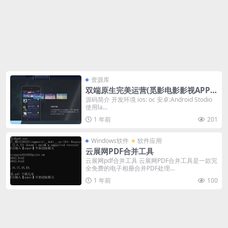
资源库
双端原生完美运营(觅影电影影视APP双
端源码)附带开发文档和教程
源码简介 开发环境 ios: oc 安卓:Android Stodio
使用la...
1 年前
201
Windows软件
软件应用
云展网PDF合并工具
云展网pdf合并工具 云展网PDF合并工具是一款完
全免费的电子相册合并PDF处理...
1 年前
100