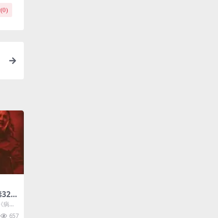
(
0
)
32》
称为阿
《病毒3
ttp
657