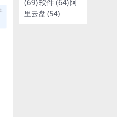
(69)
软件
(64)
阿
盗
里云盘
(54)