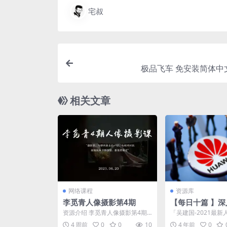
宅叔
极品飞车 免安装简体中
相关文章
网络课程
资源库
李觅青人像摄影第4期
【每日十篇 】
方位剖析华为的
资源介绍 李觅青人像摄影第4期
「吴建国-2021最
资源目录 📁 李觅青人像摄影第4
理」 https://www.aliy
4 周前
0
0
10
4 年前
0