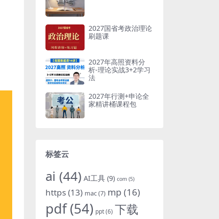
2027国省考政治理论
刷题课
2027年高照资料分
析-理论实战3+2学习
法
2027年行测+申论全
家精讲桶课程包
标签云
ai
(44)
AI工具
(9)
com
(5)
mp
(16)
https
(13)
mac
(7)
pdf
(54)
下载
ppt
(6)