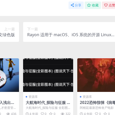
分享
收藏
点赞
上一篇
下一篇
文绿色版
Rayon 适用于 macOS、iOS 系统的开源 Linux
服务器监控工具
资源库
资源库
深入浅出全
大航海时代_探险与征服 全
2022恐怖惊悚《病毒
治理结构
彩图本 图说天下.世界历史
1080P内嵌中字/被
新人才密度管
大航海时代_探险与征服 全彩图
阿根廷最新恐怖丧尸电影
系列
根廷版哭悲
undri...
本 图说天下.世界历史系列 http
2》阿根廷哭悲 「BD32」h
0
436
4 年前
0
0
322
4 年前
0
0