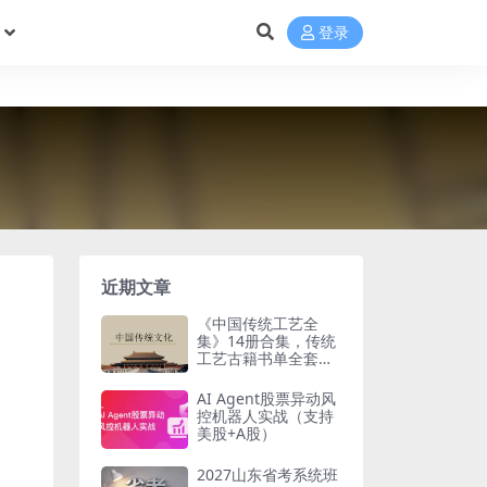
登录
近期文章
《中国传统工艺全
集》14册合集，传统
工艺古籍书单全套梳
理
AI Agent股票异动风
控机器人实战（支持
美股+A股）
2027山东省考系统班