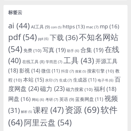
标签云
ai
(44)
mp
(16)
https
(13)
AI工具
(9)
mac
(7)
com
(5)
pdf
(54)
不知名网站
下载
(36)
ppt
(6)
(54)
在线
写真
(19)
合集
(19)
免费
(10)
助手
(6)
(40)
工具
(43)
开源工具
在线工具
(8)
学而思
(7)
(18)
影视
(14)
微信
(11)
搜索引擎
(10)
教
抖音
(7)
搜索
(5)
百
本站
(15)
生成器
(11)
程
(10)
水印
(7)
生成
(7)
电子书
(6)
度网盘
(24)
磁力
(23)
福利
(18)
磁力搜索
(10)
视频
网盘
(16)
蓝奏网盘
(11)
英语
(9)
考研
(7)
网站
(6)
资源
(69)
软件
课程
(47)
(31)
解析
(5)
(64)
阿里云盘
(54)