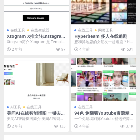
在线工具
在线生成器
在线工具
网页工具
Xtogram X推文转Instagram
Hyperbeam 多人在线追剧
图片
Xtogram简介 Xtogram 是 Templat
想和异地恋的女朋友一起追剧？Hy
ed.io 提供的一款免费...
perbeam 多人在线追剧 。支持几
2 年前
97
4 年前
531
乎所有网页...
Ai工具
在线工具
在线工具
美间AI在线智能抠图 一键去除
94色 免翻墙Youtube资源精
背景
选站
美间AI智能抠图简介 美间AI智能抠
一个免翻墙浏览Youtube精选资源
图工具是一款高效、易用的在线抠
的站点，汇集了Youtube上一些比
2 年前
133
4 年前
3.1K
图软件，通过三...
较热门的...