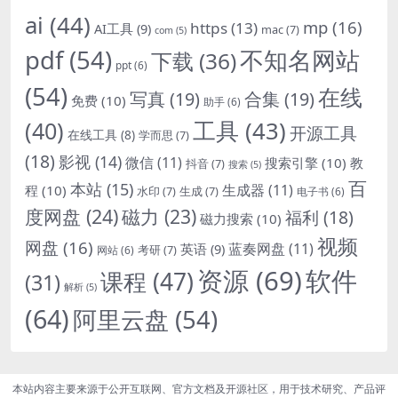
ai
(44)
mp
(16)
https
(13)
AI工具
(9)
mac
(7)
com
(5)
pdf
(54)
不知名网站
下载
(36)
ppt
(6)
(54)
在线
写真
(19)
合集
(19)
免费
(10)
助手
(6)
(40)
工具
(43)
开源工具
在线工具
(8)
学而思
(7)
(18)
影视
(14)
微信
(11)
搜索引擎
(10)
教
抖音
(7)
搜索
(5)
百
本站
(15)
生成器
(11)
程
(10)
水印
(7)
生成
(7)
电子书
(6)
度网盘
(24)
磁力
(23)
福利
(18)
磁力搜索
(10)
视频
网盘
(16)
蓝奏网盘
(11)
英语
(9)
考研
(7)
网站
(6)
资源
(69)
软件
课程
(47)
(31)
解析
(5)
(64)
阿里云盘
(54)
本站内容主要来源于公开互联网、官方文档及开源社区，用于技术研究、产品评