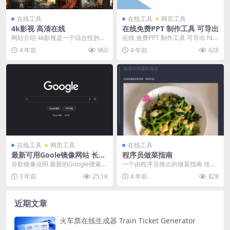
在线工具
在线工具
网页工具
4k影视 高清在线
在线免费PPT 制作工具 可导出
网站介绍 4k影视是一个综合性的网
在线 免费PPT 制作工具 可导出 http
站,不断更新电影、影视推荐、精美
s://pptist.gitee.i...
4 年前
960
4 年前
628
图片、最新美剧...
在线工具
网页工具
在线工具
最新可用Goole镜像网站 长期
程序员做菜指南
更新
谷歌镜像说明 最新的Google搜索镜
一个由程序员推出的做菜指南 传送
像，此类Google镜像网站仅供国内
门：https://cook.aiurs.co/
3 年前
25.1K
4 年前
828
有需求...
近期文章
火车票在线生成器 Train Ticket Generator