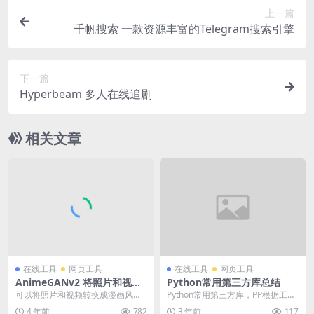
上一篇
千帆搜索 一款资源丰富的Telegram搜索引擎
下一篇
Hyperbeam 多人在线追剧
相关文章
在线工具
网页工具
在线工具
网页工具
AnimeGANv2 将照片和视频
Python常用第三方库总结
转换成漫画风格的在线工具
可以将照片和视频转换成漫画风格
Python常用第三方库，PP根据工作
的工具。采用的是神经风格迁移+生
经验分了下类，仅供参考： 后端框
4 年前
782
3 年前
117