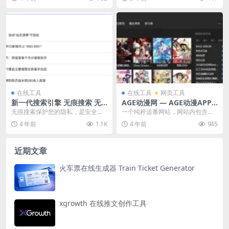
成对抗网络（GAN...
架类、办公...
在线工具
在线工具
网页工具
新一代搜索引擎 无痕搜索 无
AGE动漫网 — AGE动漫APP
追踪隐私搜索
在线观看番剧平台！
无痕搜索保护您的隐私，是安全、
一个纯粹追番网站，网站内包含了
精准、可信赖的新一代搜索引擎，
海量的热门番剧，其他网站需要会
4 年前
1.1K
4 年前
945
探索世界 寻求本真！...
员才能看的这里全部免...
近期文章
火车票在线生成器 Train Ticket Generator
xgrowth 在线推文创作工具