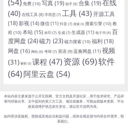
(54)
在线
写真
(19)
合集
(19)
免费
(10)
助手
(6)
(40)
工具
(43)
开源工具
在线工具
(8)
学而思
(7)
(18)
影视
(14)
微信
(11)
搜索引擎
(10)
教
抖音
(7)
搜索
(5)
百
本站
(15)
生成器
(11)
程
(10)
水印
(7)
生成
(7)
电子书
(6)
度网盘
(24)
磁力
(23)
福利
(18)
磁力搜索
(10)
视频
网盘
(16)
蓝奏网盘
(11)
英语
(9)
考研
(7)
网站
(6)
资源
(69)
软件
课程
(47)
(31)
解析
(5)
(64)
阿里云盘
(54)
本站内容主要来源于公开互联网、官方文档及开源社区，用于技术研究、产品评
测与经验分享。文中提到的第三方工具、项目或服务，可能会因版本更新、平台
政策或维护状态发生变化，请以官方说明为准。
如内容涉及版权、授权或其他合法权益问题，或有合规反馈与内容合作需求，联
系我们。