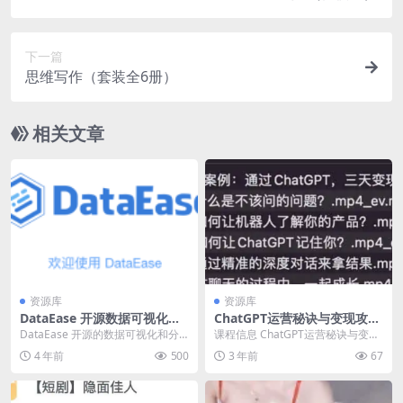
下一篇
思维写作（套装全6册）
相关文章
资源库
资源库
DataEase 开源数据可视化分
ChatGPT运营秘诀与变现攻略
析工具
（100节课）
DataEase 开源的数据可视化和分
课程信息 ChatGPT运营秘诀与变现
析工具。采用 SpringBoot+Vue...
攻略（100节课），夸克网盘资源
4 年前
500
3 年前
67
下载。 课...