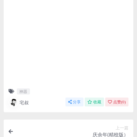
神器
宅叔
分享
收藏
点赞(
0
)
上一篇
庆余年(精校版）