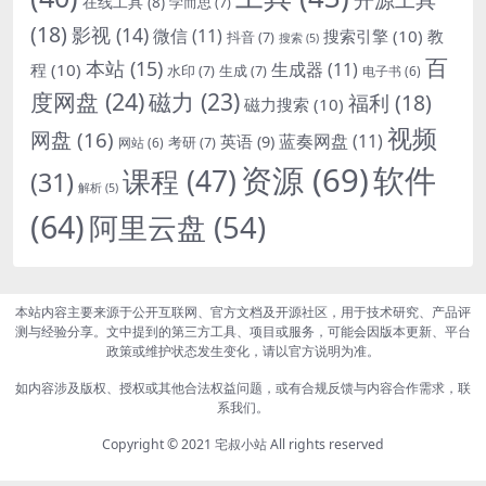
在线工具
(8)
学而思
(7)
(18)
影视
(14)
微信
(11)
搜索引擎
(10)
教
抖音
(7)
搜索
(5)
百
本站
(15)
生成器
(11)
程
(10)
水印
(7)
生成
(7)
电子书
(6)
度网盘
(24)
磁力
(23)
福利
(18)
磁力搜索
(10)
视频
网盘
(16)
蓝奏网盘
(11)
英语
(9)
考研
(7)
网站
(6)
资源
(69)
软件
课程
(47)
(31)
解析
(5)
(64)
阿里云盘
(54)
本站内容主要来源于公开互联网、官方文档及开源社区，用于技术研究、产品评
测与经验分享。文中提到的第三方工具、项目或服务，可能会因版本更新、平台
政策或维护状态发生变化，请以官方说明为准。
如内容涉及版权、授权或其他合法权益问题，或有合规反馈与内容合作需求，联
系我们。
Copyright © 2021
宅叔小站
All rights reserved