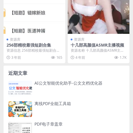
资源库
资源库
256部精校最强短剧合集
十几部高颜值ASMR主播视频
资源信息 256部精校最强短剧合集 ,
资源名称 十几部高颜值ASMR主播
总计1TB ,一次性看个爽，夸克网盘
视频 资源链接 阿里云盘
3 年前
165
4 年前
1.7K
资源下...
近期文章
AI公文智能优化助手-公文文档优化器
离线PDF全能工具箱
PDF电子章盖章