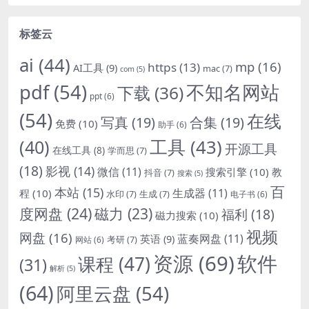
标签云
ai
(44)
mp
(16)
https
(13)
AI工具
(9)
mac
(7)
com
(5)
pdf
(54)
不知名网站
下载
(36)
ppt
(6)
(54)
在线
写真
(19)
合集
(19)
免费
(10)
助手
(6)
(40)
工具
(43)
开源工具
在线工具
(8)
学而思
(7)
(18)
影视
(14)
微信
(11)
搜索引擎
(10)
教
抖音
(7)
搜索
(5)
百
本站
(15)
生成器
(11)
程
(10)
水印
(7)
生成
(7)
电子书
(6)
度网盘
(24)
磁力
(23)
福利
(18)
磁力搜索
(10)
视频
网盘
(16)
蓝奏网盘
(11)
英语
(9)
考研
(7)
网站
(6)
资源
(69)
软件
课程
(47)
(31)
解析
(5)
(64)
阿里云盘
(54)