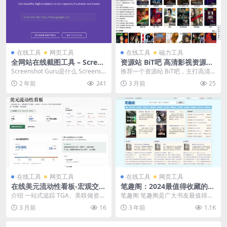
在线工具
网页工具
在线工具
磁力工具
全网站在线截图工具 – Screen
资源站 BiT吧 高清影视资源下
shot Guru
载
Screenshot Guru是什么 Screensh
推荐一个资源站 BiT吧，主打高清
ot Guru，一个免费在...
影视资源下载。 提供电影、电视剧
2 年前
241
3 月前
25
的 BT 种子...
在线工具
网页工具
在线工具
网页工具
在线美元流动性看板-宏观交易
笔趣阁：2024最值得收藏的小
员的福音
说网站
介绍 一站式追踪 TGA、美联储资产
笔趣阁 笔趣阁是广大书友最值得收
负债表、ONRRP、VIX 等 12 个核
藏的网络小说阅读网，网站收录了
3 月前
16
3 年前
1.1K
心...
起点中文网2024...