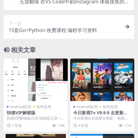
无需翻墙 在VS Code中刷Instagram 体验摸鱼的快
感
下一篇
15套Go+Python 收费课程 编程学习资料
相关文章
Android应用
软件应用
Android应用
软件应用
快猫VIP解锁版
今日影视Tv V9.9.9 去更新免
广告永久版
快猫VIP解锁版介绍 快猫是又是一
今日影视tv全面聚合电影、电视
款猫系家族的应用产物，相关功能
剧、综艺、日韩动漫等各类节目。
1 年前
1.9K
4 年前
1.1K
介绍以前该说的都...
汇聚千万视频，新鲜看...