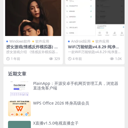
Windows软件
软件应用
Android应用
软件应用
捞女游戏(情感反炸模拟器) PC
WiFi万能钥匙v4.8.29 纯净显
端 全DLC豪华中文版 21.4GB
密版
捞女游戏介绍 《情感反诈模拟器》
一款WiFi万能钥匙v4.8.29 纯净显密
（曾用名：《捞女游戏》) 在游戏
版 WIFI万能钥匙是一款自动获取
1 年前
329
4 年前
1.0K
中，玩家将扮演吴...
周...
近期文章
PlainApp：开源安卓手机网页管理工具，浏览器
直连免客户端
WPS Office 2026 终身高级会员
X直播v1.5.0电视直播盒子