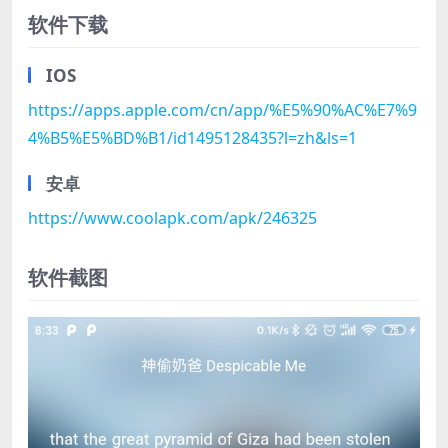
软件下载
IOS
https://apps.apple.com/cn/app/%E5%90%AC%E7%9
4%B5%E5%BD%B1/id1495128435?l=zh&ls=1
安卓
https://www.coolapk.com/apk/246325
软件截图