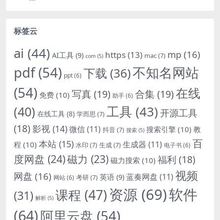
标签云
ai
(44)
mp
(16)
https
(13)
AI工具
(9)
mac
(7)
com
(5)
pdf
(54)
不知名网站
下载
(36)
ppt
(6)
(54)
在线
写真
(19)
合集
(19)
免费
(10)
助手
(6)
(40)
工具
(43)
开源工具
在线工具
(8)
学而思
(7)
(18)
影视
(14)
微信
(11)
搜索引擎
(10)
教
抖音
(7)
搜索
(5)
百
本站
(15)
生成器
(11)
程
(10)
水印
(7)
生成
(7)
电子书
(6)
度网盘
(24)
磁力
(23)
福利
(18)
磁力搜索
(10)
视频
网盘
(16)
蓝奏网盘
(11)
英语
(9)
考研
(7)
网站
(6)
资源
(69)
软件
课程
(47)
(31)
解析
(5)
(64)
阿里云盘
(54)