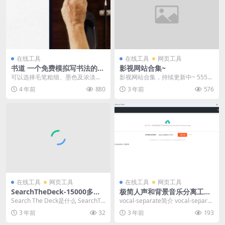
在线工具
在线工具
网页工具
书道 一个免费模拟写书法的网
影视网站合集~
站
可以选择毛笔粗细、墨色及浓淡，
影视网站合集，持续更新中~ 555电
鼠标操作书写，当然你也可以连接
影 ：比较全面的影视资源网站 视频
4 年前
880
3 年前
576
数控板来书写，书法字...
啦： 最新...
在线工具
网页工具
在线工具
网页工具
SearchTheDeck-15000多张
极简人声和背景音乐分离工具
融资幻灯片图片 pitch deck s
——vocal-separate
Search The Deck是什么 SearchTh
vocal-separate简介 vocal-separat
lides
eDeck是一个收集150...
e是一个免费开源的人...
3 年前
32
3 年前
193